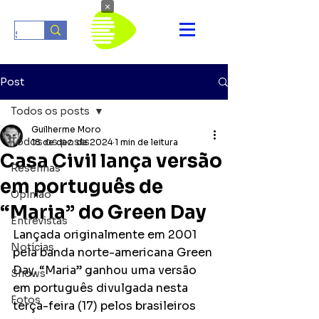
×
Post
Todos os posts
Guilherme Moro
Todos os posts
18 de dez. de 2024
1 min de leitura
Casa Civil lança versão
Resenhas
em português de
Opinião
“Maria” do Green Day
Entrevistas
Lançada originalmente em 2001 
Notícias
pela banda norte-americana Green 
Day, “Maria” ganhou uma versão 
Shows
em português divulgada nesta 
Fotos
terça-feira (17) pelos brasileiros 