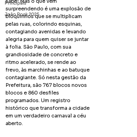
sabe! Mas o que vem 
Principais
surpreendendo é uma explosão de 
João Rock 2025
bloquinhos que se multiplicam 
pelas ruas, colorindo esquinas, 
contagiando avenidas e levando 
alegria para quem quiser se juntar 
à folia. São Paulo, com sua 
grandiosidade de concreto e 
ritmo acelerado, se rende ao 
frevo, às marchinhas e ao batuque 
contagiante. Só nesta gestão da 
Prefeitura, são 767 blocos novos 
blocos e 860 desfiles 
programados. Um registro 
histórico que transforma a cidade 
em um verdadeiro carnaval a céu 
aberto.