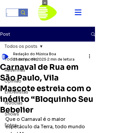
×
Post
Todos os posts
Redação do Música Boa
Todos os posts
21 de fev. de 2025
2 min de leitura
Carnaval de Rua em
Resenhas
São Paulo, Vila
Opinião
Mascote estreia com o
Entrevistas
inédito “Bloquinho Seu
Notícias
Bebelier
Shows
Que o Carnaval é o maior 
Fotos
espetáculo da Terra, todo mundo 