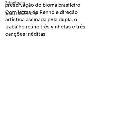
Principais
preservação do bioma brasileiro. 
Com letras de Rennó e direção 
João Rock 2025
artística assinada pela dupla, o 
trabalho reúne três vinhetas e três 
canções inéditas.