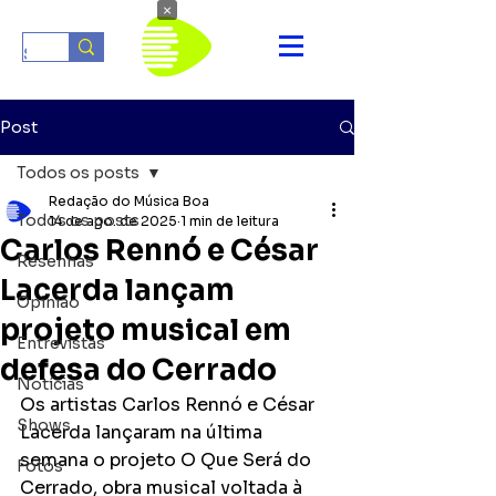
×
Post
Todos os posts
Redação do Música Boa
Todos os posts
14 de ago. de 2025
1 min de leitura
Carlos Rennó e César
Resenhas
Lacerda lançam
Opinião
projeto musical em
Entrevistas
defesa do Cerrado
Notícias
Os artistas Carlos Rennó e César 
Shows
Lacerda lançaram na última 
semana o projeto O Que Será do 
Fotos
Cerrado, obra musical voltada à 