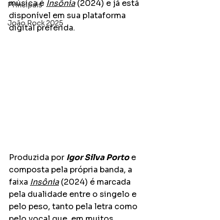
música é 
Insônia
 (2024) e já está 
Principais
disponível em sua plataforma 
João Rock 2025
digital preferida.
Produzida por 
Igor Silva Porto
 e 
composta pela própria banda, a 
faixa 
Insônia
 (2024) é marcada 
pela dualidade entre o singelo e 
pelo peso, tanto pela letra como 
pelo vocal que, em muitos 