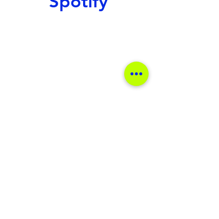
Spotify
music
música
rock
lançamento
single
metal
caramel dog
Notícias