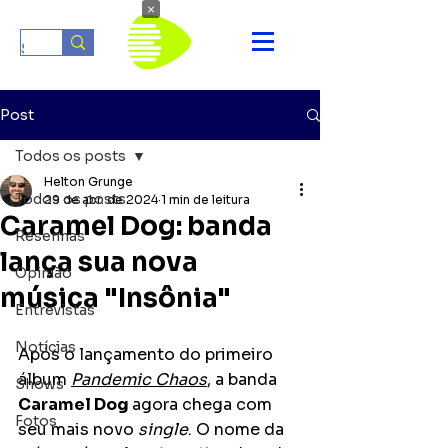
×
Post
Todos os posts
Helton Grunge
Todos os posts
29 de abr. de 2024
1 min de leitura
Caramel Dog: banda
Resenhas
lança sua nova
Opinião
música "Insônia"
Entrevistas
Notícias
Após o lançamento do primeiro 
álbum 
Pandemic Chaos
, a banda 
Shows
Caramel Dog 
agora chega com 
Fotos
seu mais novo 
single
. O nome da 