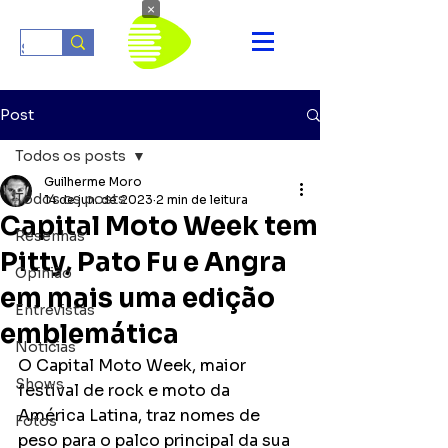
×
Post
Todos os posts
Guilherme Moro
Todos os posts
14 de jun. de 2023
2 min de leitura
Capital Moto Week tem
Resenhas
Pitty, Pato Fu e Angra
Opinião
em mais uma edição
Entrevistas
emblemática
Notícias
O Capital Moto Week, maior 
Shows
festival de rock e moto da 
América Latina, traz nomes de 
Fotos
peso para o palco principal da sua 