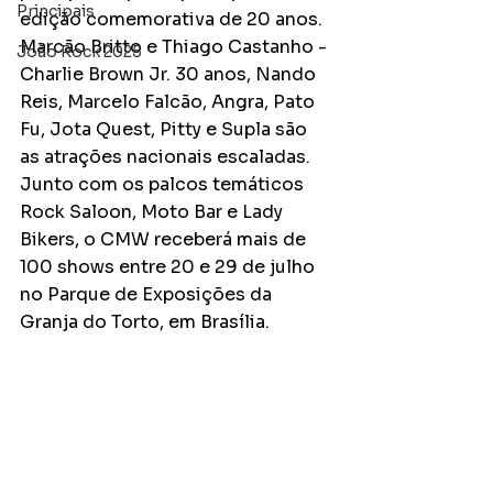
Principais
edição comemorativa de 20 anos. 
Marcão Britto e Thiago Castanho - 
João Rock 2025
Charlie Brown Jr. 30 anos, Nando 
Reis, Marcelo Falcão, Angra, Pato 
Fu, Jota Quest, Pitty e Supla são 
as atrações nacionais escaladas. 
Junto com os palcos temáticos 
Rock Saloon, Moto Bar e Lady 
Bikers, o CMW receberá mais de 
100 shows entre 20 e 29 de julho 
no Parque de Exposições da 
Granja do Torto, em Brasília. 