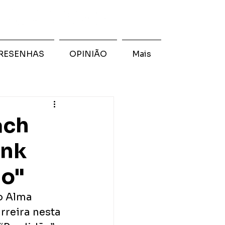
RESENHAS
OPINIÃO
Mais
ach
unk
ão"
o Alma 
rreira nesta 