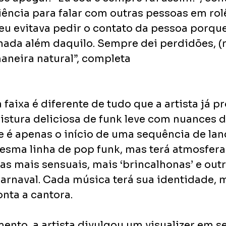
iência para falar com outras pessoas em ro
 eu evitava pedir o contato da pessoa porque
nada além daquilo. Sempre dei perdidões, (ri
maneira natural”, completa 
faixa é diferente de tudo que a artista já pr
stura deliciosa de funk leve com nuances d
te é apenas o início de uma sequência de la
esma linha de pop funk, mas terá atmosferas
s mais sensuais, mais ‘brincalhonas’ e out
arnaval. Cada música terá sua identidade, m
nta a cantora.
ento, a artista divulgou um visualizer em se