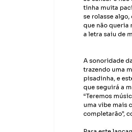
tinha muita pac
se rolasse algo,
que não queria 
a letra saiu de 
A sonoridade da 
trazendo uma mi
pisadinha, e es
que seguirá a m
“Teremos música
uma vibe mais c
completarão”, co
Para este lançam