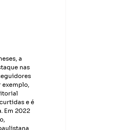
eses, a 
staque nas 
seguidores 
r exemplo,  
torial 
curtidas e é 
a. Em 2022 
o, 
aulistana 