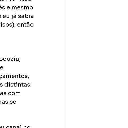
lês e mesmo 
 eu já sabia 
sos), então 
oduziu, 
e 
nçamentos, 
 distintas. 
ras com 
as se 
u canal no 