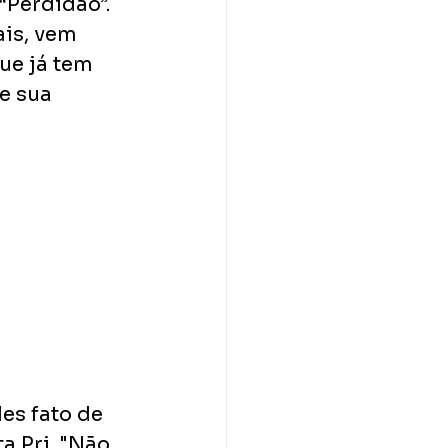
“Perdidão”. 
ais, vem 
ue já tem 
e sua 
es fato de 
a Pri. "Não 