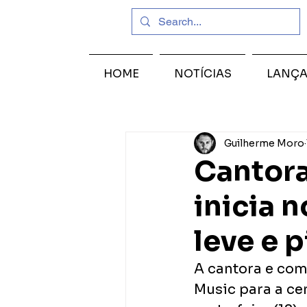
HOME
NOTÍCIAS
LANÇ
Guilherme Moro
Cantora
inicia 
leve e 
A cantora e com
Music para a cen