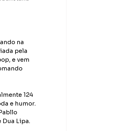
cando na 
iada pela 
op, e vem 
Somando 
almente 124 
oda e humor. 
Pabllo 
 Dua Lipa. 