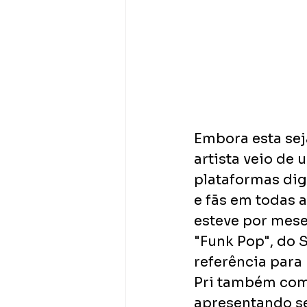
Embora esta seja
artista veio de
plataformas dig
e fãs em todas a
esteve por meses
"Funk Pop", do S
referência para
Pri também come
apresentando se