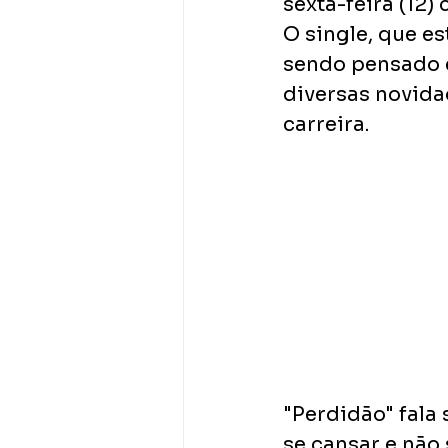
sexta-feira (12
O single, que es
sendo pensado e
diversas novida
carreira. 
"Perdidão" fala
se cansar e não 