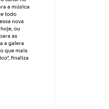
ara a música 
e todo 
essa nova 
hoje, ou 
para as 
a a galera 
é o que mais 
”, finaliza 