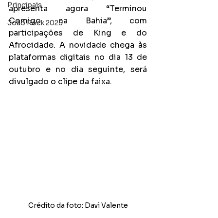
Principais
apresenta agora “Terminou 
Comigo na Bahia”, com 
João Rock 2025
participações de King e do 
Afrocidade. A novidade chega às 
plataformas digitais no dia 13 de 
outubro e no dia seguinte, será 
divulgado o clipe da faixa. 
Crédito da foto: Davi Valente