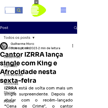
×
Post
Todos os posts
Guilherme Moro
Todos os posts
11 de out. de 2023
2 min de leitura
Cantor IZRRA lança
Resenhas
single com King e
Opinião
Afrocidade nesta
Entrevistas
sexta-feira
Notícias
IZRRA
 está de volta com mais um 
Shows
single surpreendente. Depois de 
abalar com o recém-lançado 
Fotos
“Cena de Crime", o cantor 