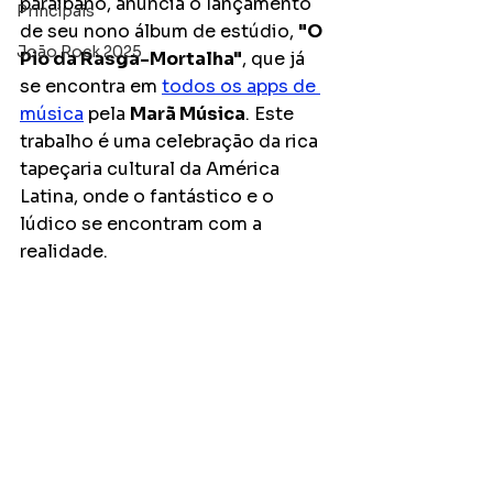
paraibano, anuncia o lançamento 
Principais
de seu nono álbum de estúdio, 
"O 
João Rock 2025
Pio da Rasga-Mortalha"
, que já 
se encontra em 
todos os apps de 
música
 pela 
Marã Música
. Este 
trabalho é uma celebração da rica 
tapeçaria cultural da América 
Latina, onde o fantástico e o 
lúdico se encontram com a 
realidade. 