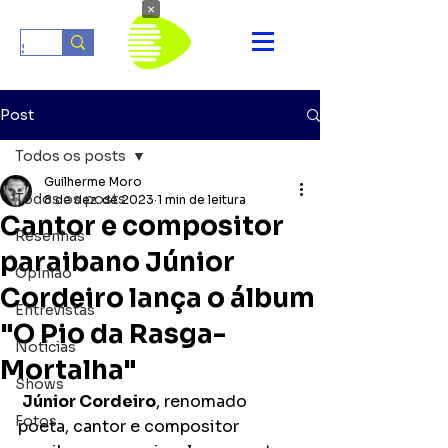
×
Post
Todos os posts
Guilherme Moro
Todos os posts
8 de dez. de 2023
1 min de leitura
Cantor e compositor
Resenhas
paraibano Júnior
Opinião
Cordeiro lança o álbum
Entrevistas
"O Pio da Rasga-
Notícias
Mortalha"
Shows
Júnior Cordeiro
, renomado 
Fotos
poeta, cantor e compositor 