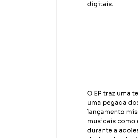
digitais. 
O EP traz uma te
uma pegada dos 
lançamento mist
musicais como o
durante a adole