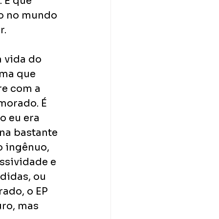
 E que 
do no mundo 
. 
 vida do 
rma que 
re com a 
morado. É 
o eu era 
na bastante 
o ingênuo, 
ssividade e 
didas, ou 
ado, o EP 
uro, mas 