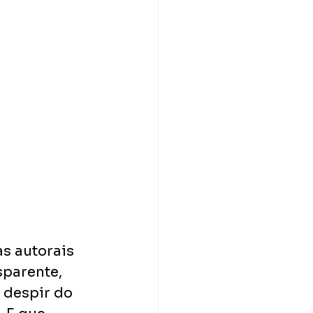
s autorais 
sparente, 
 despir do 