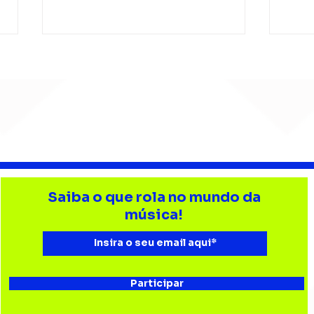
Barão Vermelho reúne
Beb
formação original em
enc
Saiba o que rola no mundo da
show em Ribeirão Preto
aud
música!
Esta
Bau
Participar