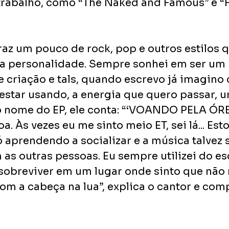
trabalho, como “The Naked and Famous” e “F
raz um pouco de rock, pop e outros estilos q
 personalidade. Sempre sonhei em ser um r
 criação e tals, quando escrevo já imagino o
estar usando, a energia que quero passar, 
 nome do EP, ele conta: “‘VOANDO PELA ÓRB
a. Às vezes eu me sinto meio ET, sei lá... Est
 aprendendo a socializar e a música talvez s
as outras pessoas. Eu sempre utilizei do e
obreviver em um lugar onde sinto que não 
om a cabeça na lua”, explica o cantor e comp