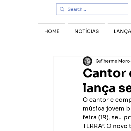
HOME
NOTÍCIAS
LANÇ
Guilherme Moro
Cantor
lança s
O cantor e comp
música jovem br
feira (19), seu
TERRA”. O novo 