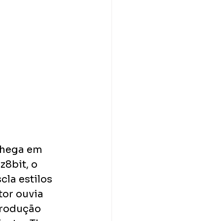
chega em 
8bit, o 
la estilos 
or ouvia 
produção 