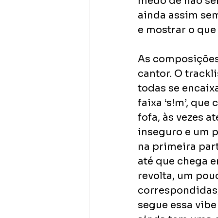
medo de não se
ainda assim sem
e mostrar o que 
As composições 
cantor. O track
todas se encaix
faixa ‘s!m’, qu
fofa, às vezes a
inseguro e um p
na primeira par
até que chega e
revolta, um pou
correspondidas,
segue essa vibe 