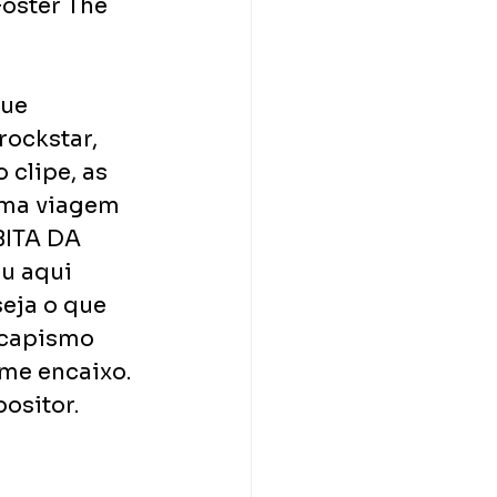
oster The 
ue 
ockstar, 
 clipe, as 
uma viagem 
ITA DA 
ou aqui 
eja o que 
scapismo 
me encaixo. 
ositor.