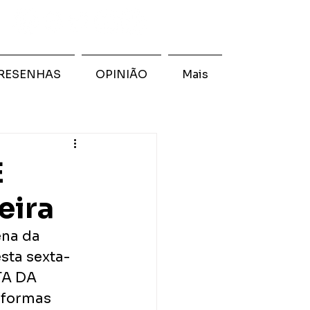
RESENHAS
OPINIÃO
Mais
E
eira
na da 
sta sexta-
TA DA 
aformas 