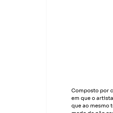
Composto por ci
em que o artist
que ao mesmo te