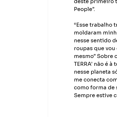
deste primeiro 
People”. 
“Esse trabalho t
moldaram minha
nesse sentido de
roupas que vou 
mesmo” Sobre o
TERRA’ não é à to
nesse planeta só
me conecta com 
como forma de s
Sempre estive c