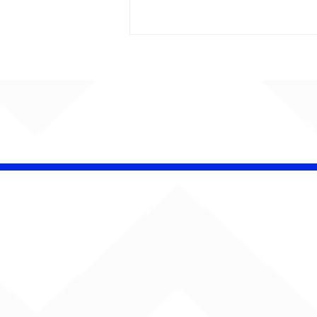
CHAMELEO acerta as
contas com o passado
em “Versão dos Fatos”