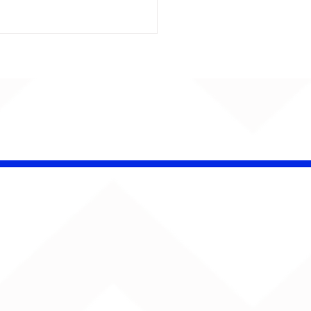
é Pacheco e Ubandu
erram trajetória com
iovisual gravado na
ção Ferroviária de
ru