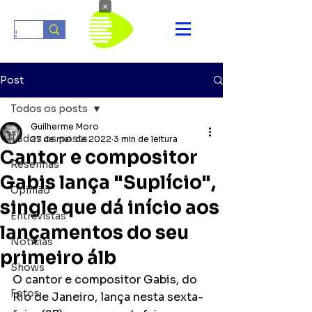
×
Post
Todos os posts
Guilherme Moro
Todos os posts
27 de mai. de 2022
3 min de leitura
Cantor e compositor
Resenhas
Gabis lança "Suplício",
Opinião
single que dá início aos
Entrevistas
lançamentos do seu
Notícias
primeiro álb
Shows
O cantor e compositor Gabis, do 
Fotos
Rio de Janeiro, lança nesta sexta-