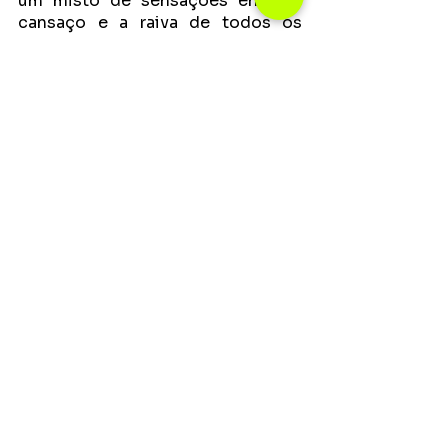
um misto de sensações entre o 
cansaço e a raiva de todos os 
absurdos pensamentos que o 
cantor ouviu nos últimos anos e já 
está disponível em todas as 
plataformas digitais. 
Sobre Marã Música
Empresa especializada em 
Marketing e Relações Públicas, 
dentro do mercado da música, 