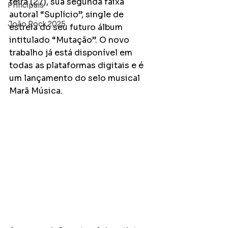
feira (27), sua segunda faixa 
Principais
autoral “Suplício”, single de 
João Rock 2025
estreia do seu futuro álbum 
intitulado “Mutação”. O novo 
trabalho já está disponível em 
todas as plataformas digitais e é 
um lançamento do selo musical 
Marã Música. 