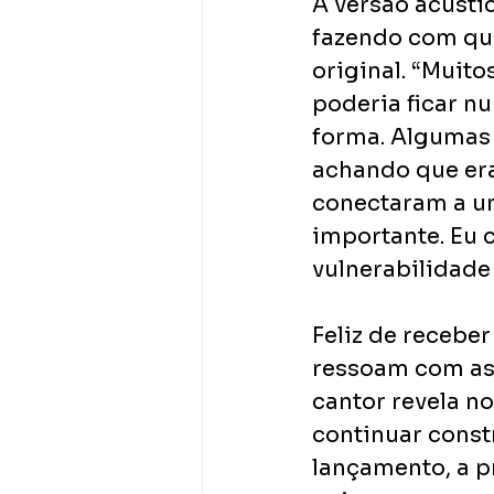
A versão acústi
fazendo com que
original. “Mui
poderia ficar nu
forma. Algumas 
achando que er
conectaram a um
importante. Eu 
vulnerabilidade 
Feliz de recebe
ressoam com as 
cantor revela no
continuar cons
lançamento, a p