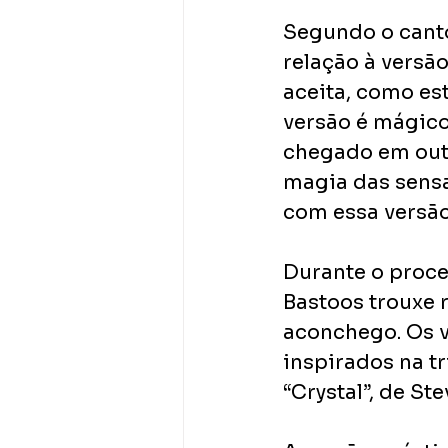
Segundo o canto
relação à versão
aceita, como es
versão é mágico
chegado em outro
magia das sensa
com essa versão
Durante o proce
Bastoos trouxe 
aconchego. Os v
inspirados na t
“Crystal”, de Ste