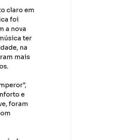
to claro em 
ca foi 
m a nova 
úsica ter 
idade, na 
aram mais 
os.
mperor”, 
nforto e 
e, foram 
com 