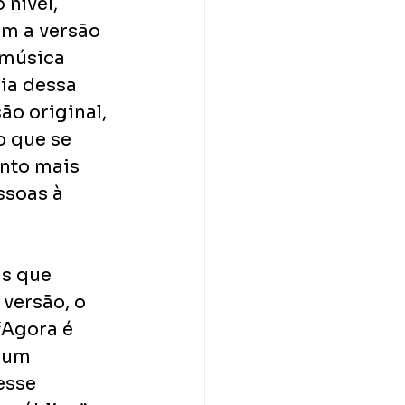
nível, 
m a versão 
música 
ia dessa 
o original, 
 que se 
nto mais 
ssoas à 
s que 
versão, o 
“Agora é 
 um 
esse 