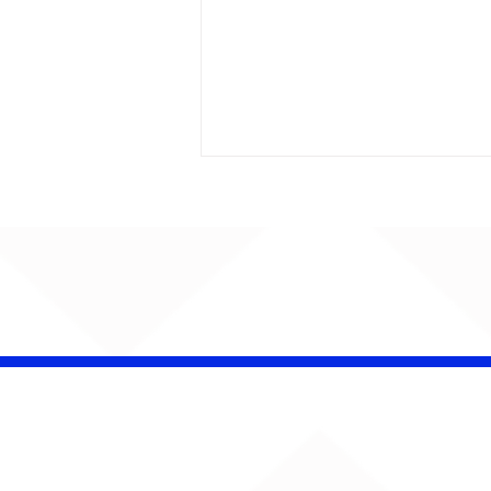
AUMENTA O SOM!
Semana estreia com
retorno de Jão, Ariana
Grande, Sorriso Maroto e
mais