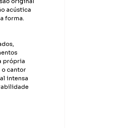
são original 
o acústica 
a forma. 
ados, 
mentos 
 própria 
 o cantor 
al intensa 
abilidade 