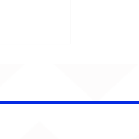
insk conquista
campeonato da
lha da Aldeia no
o Rock