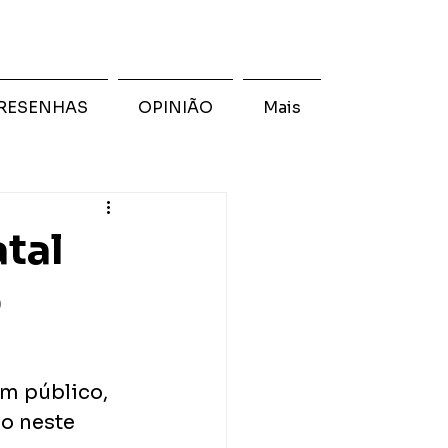
RESENHAS
OPINIÃO
Mais
atal
o
m público, 
o neste 