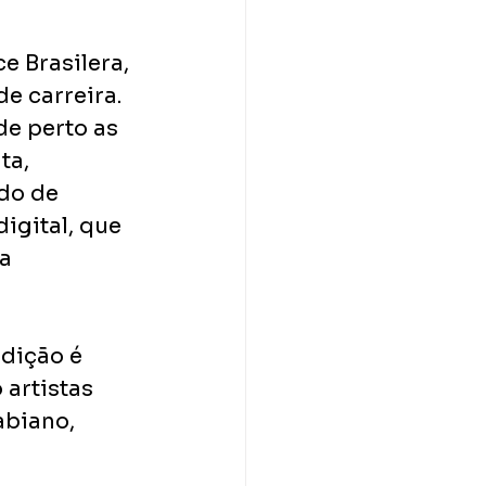
e Brasilera, 
e carreira. 
e perto as 
ta, 
do de 
igital, que 
a 
edição é 
artistas 
biano, 