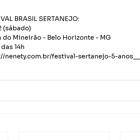
IVAL BRASIL SERTANEJO:
2 (sábado)
a do Mineirão - Belo Horizonte - MG
r das 14h
://nenety.com.br/festival-sertanejo-5-anos__