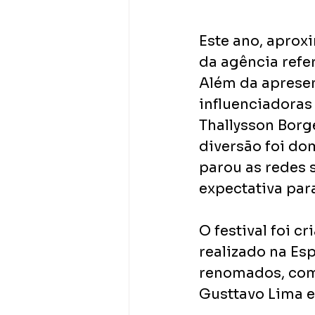
Este ano, aproxi
da agência refer
Além da apresen
influenciadoras 
Thallysson Borg
diversão foi dom
parou as redes s
expectativa par
O festival foi c
realizado na Es
renomados, como
Gusttavo Lima e 