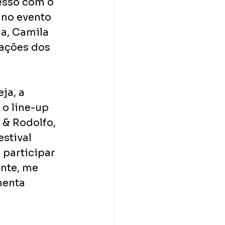
esso com o 
 no evento 
a, Camila 
tações dos 
ja, a 
o line-up 
 & Rodolfo, 
stival 
 participar 
nte, me 
menta 