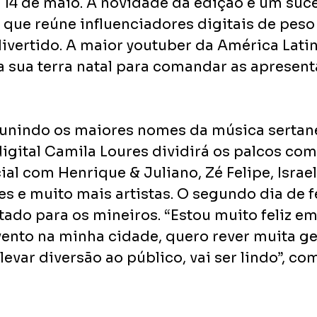
, 14 de maio. A novidade da edição é um suc
 que reúne influenciadores digitais de peso
vertido. A maior youtuber da América Latin
 a sua terra natal para comandar as apresen
eunindo os maiores nomes da música sertane
igital Camila Loures dividirá os palcos com 
ial com Henrique & Juliano, Zé Felipe, Israel
s e muito mais artistas. O segundo dia de fe
ado para os mineiros. “Estou muito feliz em
ento na minha cidade, quero rever muita ge
 levar diversão ao público, vai ser lindo”, co