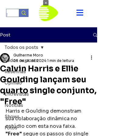
×
Post
Todos os posts
Guilherme Moro
Todos os posts
26 de jul. de 2024
1 min de leitura
Calvin Harris e Ellie
Resenhas
Goulding lançam seu
Opinião
quarto single conjunto,
Entrevistas
"Free"
Notícias
Harris e Goulding demonstram 
Shows
sua colaboração dinâmica no 
estúdio com esta nova faixa. 
Fotos
"Free"
 segue os passos do single 