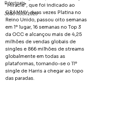
Principais
"Miracle", que foi indicado ao 
GRAMMY, duas vezes Platina no 
João Rock 2025
Reino Unido, passou oito semanas 
em 1º lugar, 16 semanas no Top 3 
da OCC e alcançou mais de 4,25 
milhões de vendas globais de 
singles e 866 milhões de streams 
globalmente em todas as 
plataformas, tornando-se o 11º 
single de Harris a chegar ao topo 
das paradas.