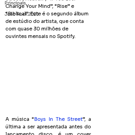
Principais
Change Your Mind”, “Rise” e 
“Biblical”. Este é o segundo álbum 
João Rock 2025
de estúdio do artista, que conta 
com quase 30 milhões de 
ouvintes mensais no Spotify.
A música “
Boys In The Street
”, a 
última a ser apresentada antes do 
lançamento disco, é um cover 