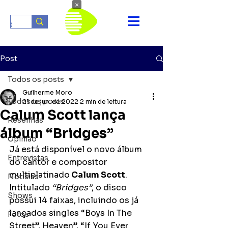
×
Post
Todos os posts
Guilherme Moro
Todos os posts
21 de jun. de 2022
2 min de leitura
Calum Scott lança
Resenhas
álbum “Bridges”
Opinião
Já está disponível o novo álbum 
Entrevistas
do cantor e compositor 
multiplatinado
 Calum Scott
. 
Notícias
Intitulado 
“Bridges”
, o disco 
Shows
possui 14 faixas, incluindo os já 
lançados singles “Boys In The 
Fotos
Street”, Heaven”, “If You Ever 