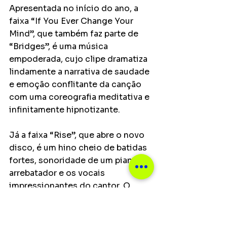
Apresentada no início do ano, a 
faixa “If You Ever Change Your 
Mind”, que também faz parte de 
“Bridges”, é uma música 
empoderada, cujo clipe dramatiza 
lindamente a narrativa de saudade 
e emoção conflitante da canção 
com uma coreografia meditativa e 
infinitamente hipnotizante.
Já a faixa “Rise”, que abre o novo 
disco, é um hino cheio de batidas 
fortes, sonoridade de um piano 
arrebatador e os vocais 
impressionantes do cantor. O 
vídeo traz uma atuação cativante 
da atriz britânica Georgia Hirst 
(conhecida por seu papel no 