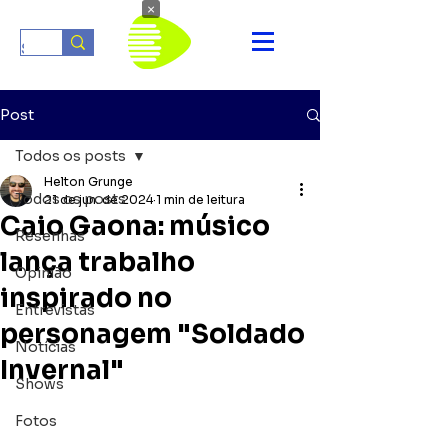
×
Post
Todos os posts
Helton Grunge
Todos os posts
21 de jun. de 2024
1 min de leitura
Caio Gaona: músico
Resenhas
lança trabalho
Opinião
inspirado no
Entrevistas
personagem "Soldado
Notícias
Invernal"
Shows
Fotos