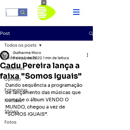
×
Post
Todos os posts
Guilherme Moro
Todos os posts
8 de jul. de 2022
1 min de leitura
Cadu Pereira lança a
Resenhas
faixa "Somos Iguais"
Opinião
Dando sequência a programação 
Entrevistas
de lançamento das músicas que 
compõe o álbum VENDO O 
Notícias
MUNDO, chegou a vez de 
Shows
“SOMOS IGUAIS”.
Fotos