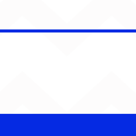
AUMENTA O SOM!
Semana estreia com
retorno de Jão, Ariana
Grande, Sorriso Maroto e
mais