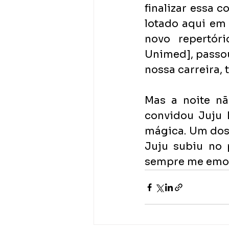
finalizar essa 
lotado aqui em 
novo repertóri
Unimed], passo
nossa carreira, 
Mas a noite nã
convidou Juju M
mágica. Um dos
Juju subiu no 
sempre me emoci