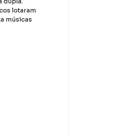
 dupla. 
cos lotaram 
ta músicas 