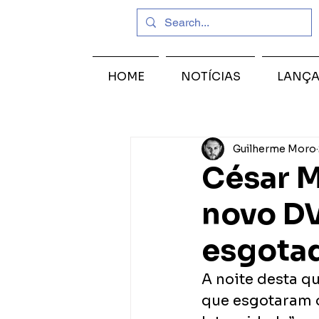
HOME
NOTÍCIAS
LANÇ
Guilherme Moro
César M
novo D
esgotad
A noite desta qu
que esgotaram o