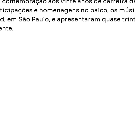
 comemoração aos vinte anos de carreira da
icipações e homenagens no palco, os músi
, em São Paulo, e apresentaram quase trin
nte. 