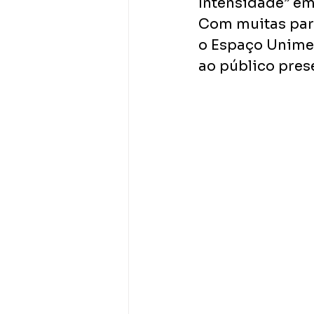
Intensidade” em
Com muitas part
o Espaço Unimed
ao público prese