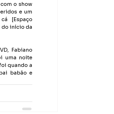
 com o show 
eridos e um 
cá [Espaço 
o início da 
D, Fabiano 
oi uma noite 
oi quando a 
ai babão e 