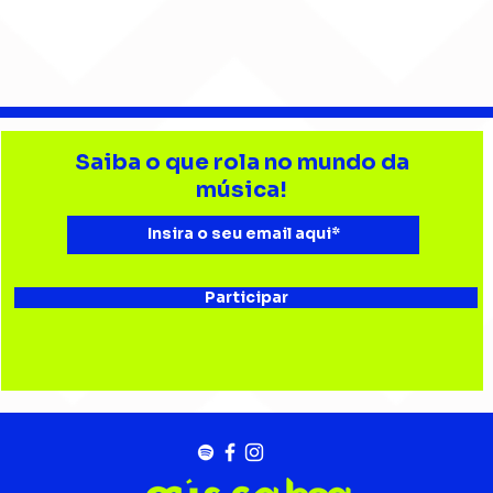
Gui Isnard conduz o ZERØ
Gabr
entre memória e
mús
Saiba o que rola no mundo da
reinvenção em “Labirinto
amo
música!
21”
Chi
Participar