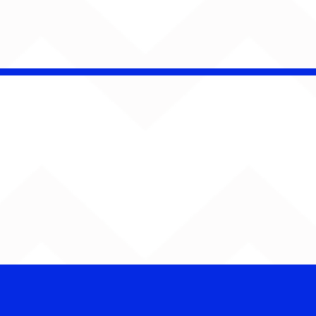
iel Elias faz da
ica uma herança de
r em “Canções Para
co e Malu”