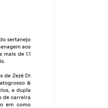
do sertanejo 
menagem aos 
 mais de 1.1 
s.  
 de Zezé Di 
togrosso & 
us, a dupla 
 de carreira 
do em como 