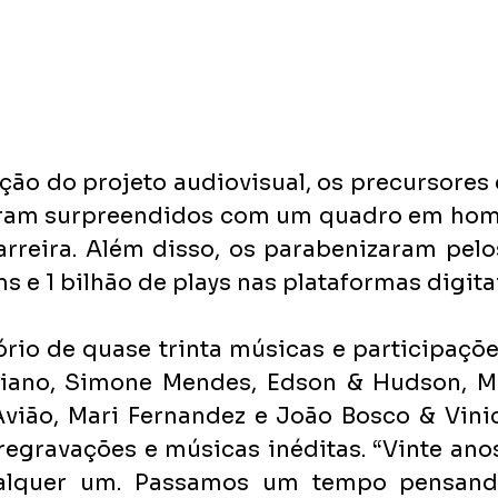
ção do projeto audiovisual, os precursores 
foram surpreendidos com um quadro em ho
arreira. Além disso, os parabenizaram pelos
s e 1 bilhão de plays nas plataformas digitai
io de quase trinta músicas e participações
ano, Simone Mendes, Edson & Hudson, Ma
vião, Mari Fernandez e João Bosco & Vinicí
regravações e músicas inéditas. “Vinte anos
alquer um. Passamos um tempo pensan