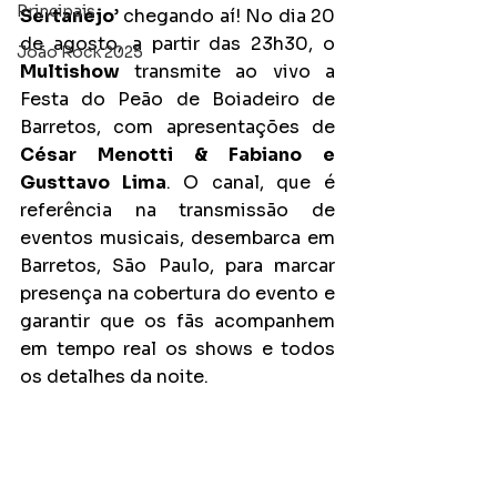
Principais
Sertanejo
’ chegando aí! No dia 20 
de agosto, a partir das 23h30, o 
João Rock 2025
Multishow 
transmite ao vivo a 
Festa do Peão de Boiadeiro de 
Barretos, com apresentações de 
César Menotti & Fabiano e 
Gusttavo Lima
. O canal, que é 
referência na transmissão de 
eventos musicais, desembarca em 
Barretos, São Paulo, para marcar 
presença na cobertura do evento e 
garantir que os fãs acompanhem 
em tempo real os shows e todos 
os detalhes da noite.