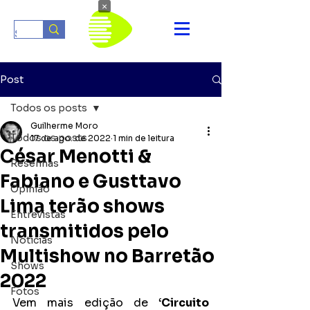
×
Post
Todos os posts
Guilherme Moro
Todos os posts
17 de ago. de 2022
1 min de leitura
César Menotti &
Resenhas
Fabiano e Gusttavo
Opinião
Lima terão shows
Entrevistas
transmitidos pelo
Notícias
Multishow no Barretão
Shows
2022
Fotos
Vem mais edição de 
‘Circuito 