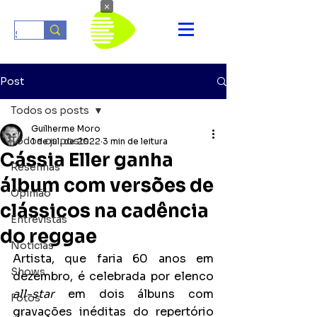
×
Post
Todos os posts
Guilherme Moro
Todos os posts
1 de jul. de 2022
3 min de leitura
Cássia Eller ganha
Resenhas
álbum com versões de
Opinião
clássicos na cadência
Entrevistas
do reggae
Notícias
Artista, que faria 60 anos em 
Shows
dezembro, é celebrada por elenco 
all-star
 em dois álbuns com 
Fotos
gravações inéditas do repertório 