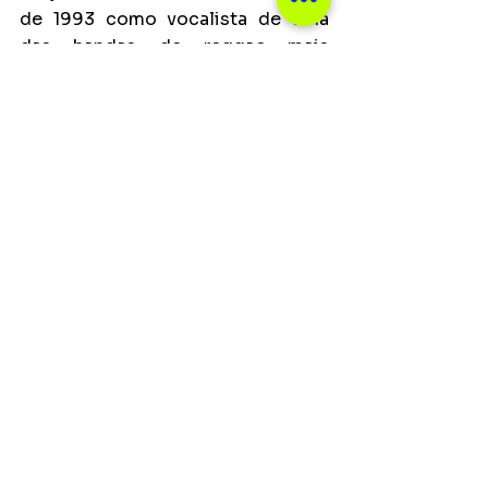
de 1993 como vocalista de uma 
das bandas de reggae mais 
populares do Brasil, Cidade Negra, 
Toni Garrido joga “Palavras ao 
Vento” (Moraes Moreira e Marisa 
Monte, 1999) em cadência 
pulsante enquanto Margareth 
Menezes, potente voz associada 
primordialmente ao samba-reggae 
da Bahia, se junta ao Maestro 
Tiquinho, ás do trombone, para 
ecoar “Malandragem” (Roberto 
Frejat e Cazuza, 1994).
Fechando o primeiro volume de 
“
Cássia Reggae”
, Zé Ricardo 
turbina “O Meu Mundo Ficaria 
Completo (Com você)”
em 