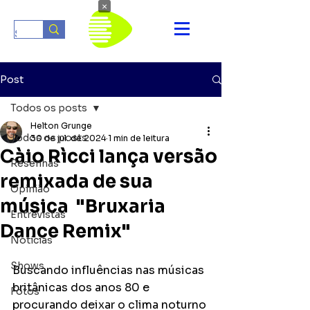
×
Post
Todos os posts
Helton Grunge
Todos os posts
30 de jul. de 2024
1 min de leitura
Càio Rìcci lança versão
Resenhas
remixada de sua
Opinião
música "Bruxaria
Entrevistas
Dance Remix"
Notícias
Shows
Buscando influências nas músicas 
britânicas dos anos 80 e 
Fotos
procurando deixar o clima noturno 