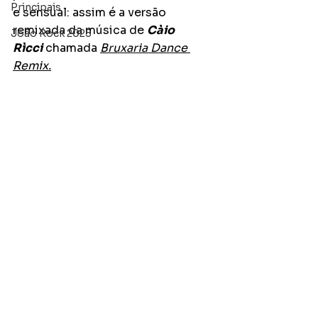
Principais
e sensual: assim é a versão 
remixada da música de 
Càio 
João Rock 2025
Rìcci
 chamada 
Bruxaria Dance 
Remix.