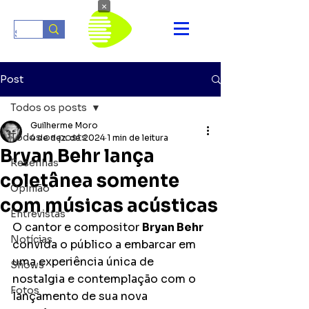
×
Post
Todos os posts
Guilherme Moro
Todos os posts
4 de dez. de 2024
1 min de leitura
Bryan Behr lança
Resenhas
coletânea somente
Opinião
com músicas acústicas
Entrevistas
O cantor e compositor 
Bryan Behr
Notícias
convida o público a embarcar em 
uma experiência única de 
Shows
nostalgia e contemplação com o 
Fotos
lançamento de sua nova 