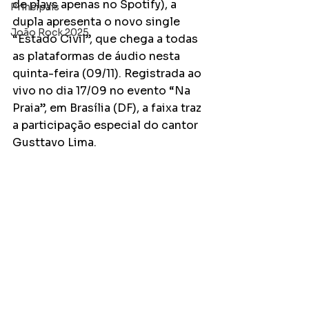
de plays apenas no Spotify), a 
Principais
dupla apresenta o novo single 
João Rock 2025
“Estado Civil”, que chega a todas 
as plataformas de áudio nesta 
quinta-feira (09/11). Registrada ao 
vivo no dia 17/09 no evento “Na 
Praia”, em Brasília (DF), a faixa traz 
a participação especial do cantor 
Gusttavo Lima.