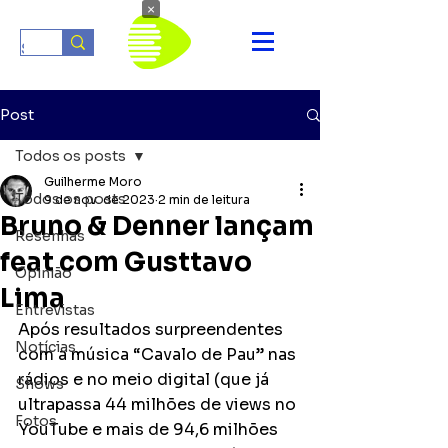
×
Post
Todos os posts
Guilherme Moro
Todos os posts
9 de nov. de 2023
2 min de leitura
Bruno & Denner lançam
Resenhas
feat com Gusttavo
Opinião
Lima
Entrevistas
Após resultados surpreendentes 
Notícias
com a música “Cavalo de Pau” nas 
rádios e no meio digital (que já 
Shows
ultrapassa 44 milhões de views no 
Fotos
YouTube e mais de 94,6 milhões 