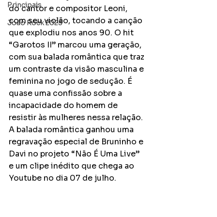
Principais
do cantor e compositor Leoni, 
com seu violão, tocando a canção 
João Rock 2025
que explodiu nos anos 90. O hit 
“Garotos II” marcou uma geração, 
com sua balada romântica que traz 
um contraste da visão masculina e 
feminina no jogo de sedução. É 
quase uma confissão sobre a 
incapacidade do homem de 
resistir às mulheres nessa relação. 
A balada romântica ganhou uma 
regravação especial de Bruninho e 
Davi no projeto “Não É Uma Live” 
e um clipe inédito que chega ao 
Youtube no dia 07 de julho. 