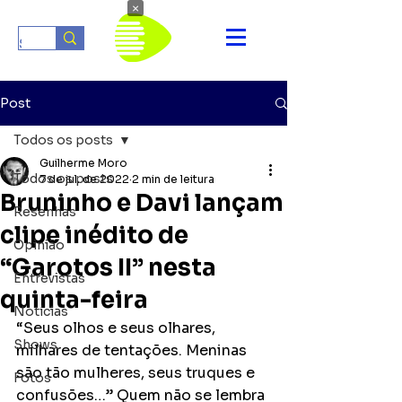
×
Post
Todos os posts
Guilherme Moro
Todos os posts
7 de jul. de 2022
2 min de leitura
Bruninho e Davi lançam
Resenhas
clipe inédito de
Opinião
“Garotos II” nesta
Entrevistas
quinta-feira
Notícias
“Seus olhos e seus olhares, 
Shows
milhares de tentações. Meninas 
são tão mulheres, seus truques e 
Fotos
confusões…” Quem não se lembra 