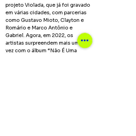
projeto Violada, que já foi gravado 
em várias cidades, com parcerias 
como Gustavo Mioto, Clayton e 
Romário e Marco Antônio e 
Gabriel. Agora, em 2022, os 
artistas surpreendem mais uma 
vez com o álbum “Não É Uma 
Live”, um projeto com toque de 
nostalgia dos anos 2000 e a 
simplicidade do sertanejo, que 
apresenta um visual bastante 
ligado ao início da era digital, de 
encontro com tudo de mais 
moderno e jovem na sonoridade e 
no estilo.
Notícias