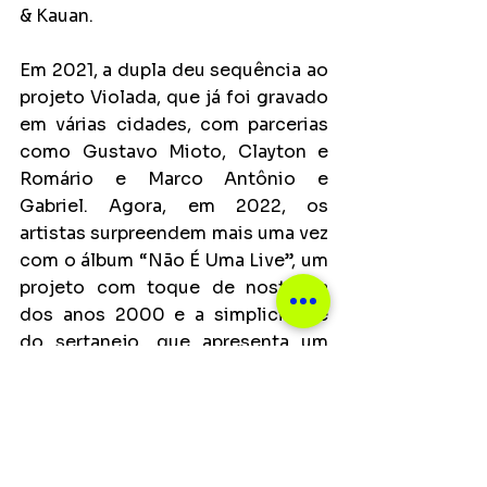
& Kauan. 
Em 2021, a dupla deu sequência ao 
projeto Violada, que já foi gravado 
em várias cidades, com parcerias 
como Gustavo Mioto, Clayton e 
Romário e Marco Antônio e 
Gabriel. Agora, em 2022, os 
artistas surpreendem mais uma vez 
com o álbum “Não É Uma Live”, um 
projeto com toque de nostalgia 
dos anos 2000 e a simplicidade 
do sertanejo, que apresenta um 
visual bastante ligado ao início da 
era digital, de encontro com tudo 
de mais moderno e jovem na 
sonoridade e no estilo.