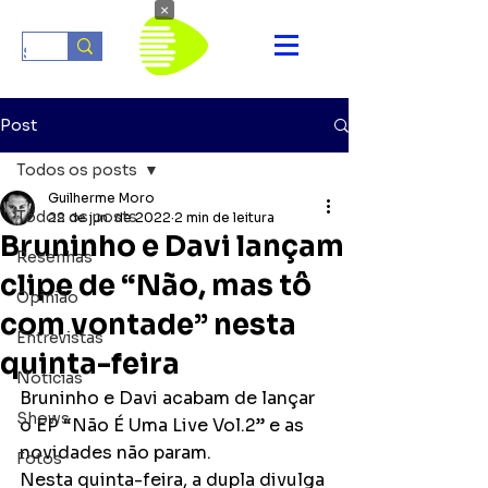
×
Post
Todos os posts
Guilherme Moro
Todos os posts
22 de jun. de 2022
2 min de leitura
Bruninho e Davi lançam
Resenhas
clipe de “Não, mas tô
Opinião
com vontade” nesta
Entrevistas
quinta-feira
Notícias
Bruninho e Davi acabam de lançar 
Shows
o EP “Não É Uma Live Vol.2” e as 
novidades não param.
Fotos
Nesta quinta-feira, a dupla divulga 