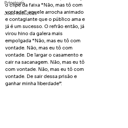
Principais
o clipe da faixa “Não, mas tô com 
vontade”, aquele arrocha animado 
João Rock 2025
e contagiante que o público ama e 
já é um sucesso. O refrão então, já 
virou hino da galera mais 
empolgada “Não, mas eu tô com 
vontade. Não, mas eu tô com 
vontade. De largar o casamento e 
cair na sacanagem. Não, mas eu tô 
com vontade. Não, mas eu tô com 
vontade. De sair dessa prisão e 
ganhar minha liberdade”. 