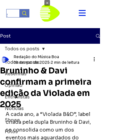
×
Post
Todos os posts
Redação do Música Boa
Todos os posts
19 de mar. de 2025
2 min de leitura
Bruninho & Davi
Resenhas
confirmam a primeira
Opinião
edição da Violada em
Entrevistas
2025
Notícias
A cada ano, a “Violada B&D”, label 
Shows
criada pela dupla Bruninho & Davi, 
se consolida como um dos 
Fotos
eventos mais aguardados do 