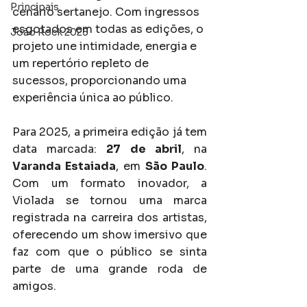
Principais
cenário sertanejo. Com ingressos 
esgotados em todas as edições, o 
João Rock 2025
projeto une intimidade, energia e 
um repertório repleto de 
sucessos, proporcionando uma 
experiência única ao público.
Para 2025, a primeira edição já tem 
data marcada: 
27 de abril
, na 
Varanda Estaiada
, em 
São Paulo
. 
Com um formato inovador, a 
Violada se tornou uma marca 
registrada na carreira dos artistas, 
oferecendo um show imersivo que 
faz com que o público se sinta 
parte de uma grande roda de 
amigos.