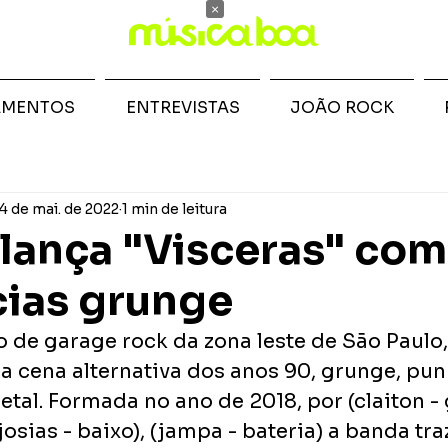
×
AMENTOS
ENTREVISTAS
JOÃO ROCK
4 de mai. de 2022
1 min de leitura
 lança "Visceras" com
cias grunge
o de garage rock da zona leste de São Paulo
a cena alternativa dos anos 90, grunge, pun
al. Formada no ano de 2018, por (claiton - 
josias - baixo), (jampa - bateria) a banda tr