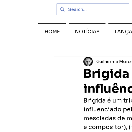
HOME
NOTÍCIAS
LANÇ
Guilherme Moro
Brigida
influên
Brigida é um tri
influenciado pel
mescladas de met
e compositor), (