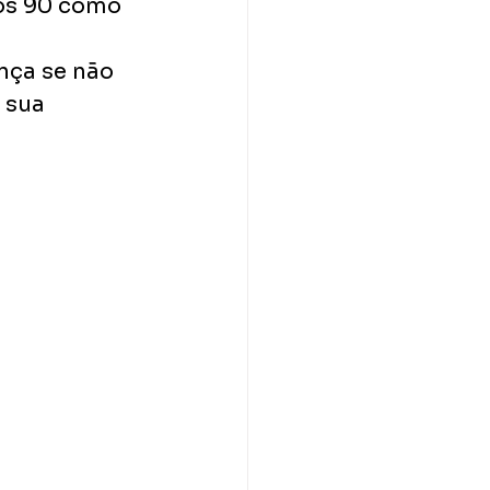
os 90 como 
ça se não 
 sua 