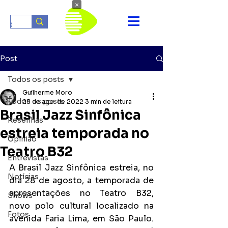
×
Post
Todos os posts
Guilherme Moro
Todos os posts
25 de ago. de 2022
3 min de leitura
Brasil Jazz Sinfônica
Resenhas
estreia temporada no
Opinião
Teatro B32
Entrevistas
A Brasil Jazz Sinfônica estreia, no 
Notícias
dia 28 de agosto, a temporada de 
apresentações no Teatro B32, 
Shows
novo polo cultural localizado na 
Fotos
avenida Faria Lima, em São Paulo. 