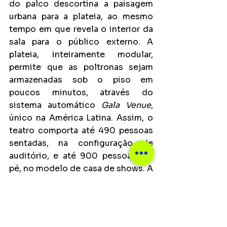
do palco descortina a paisagem 
urbana para a plateia, ao mesmo 
tempo em que revela o interior da 
sala para o público externo. A 
plateia, inteiramente modular, 
permite que as poltronas sejam 
armazenadas sob o piso em 
poucos minutos, através do 
sistema automático 
Gala Venue
, 
único na América Latina. Assim, o 
teatro comporta até 490 pessoas 
sentadas, na configuração de 
auditório, e até 900 pessoas em 
pé, no modelo de casa de shows. A 
versatilidade se estende à 
programação, com espaço para os 
mais diversos gêneros artísticos e 
para todas as idades e públicos. 