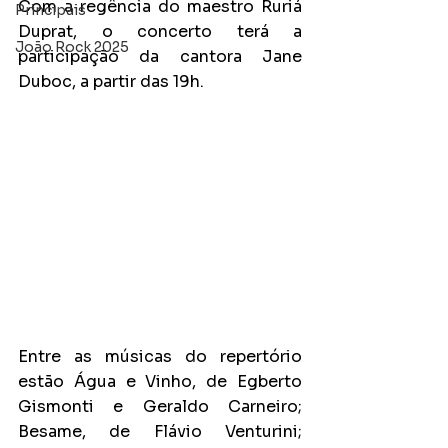
Com a regência do maestro Ruriá 
Principais
Duprat, o concerto terá a 
João Rock 2025
participação da cantora Jane 
Duboc, a partir das 19h.
Entre as músicas do repertório 
estão Água e Vinho, de Egberto 
Gismonti e Geraldo Carneiro; 
Besame, de Flávio Venturini; 