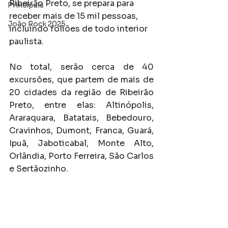
Ribeirão Preto, se prepara para 
Principais
receber mais de 15 mil pessoas, 
João Rock 2025
incluindo foliões de todo interior 
paulista. 
No total, serão cerca de 40 
excursões, que partem de mais de 
20 cidades da região de Ribeirão 
Preto, entre elas: Altinópolis, 
Araraquara, Batatais, Bebedouro, 
Cravinhos, Dumont, Franca, Guará, 
Ipuã, Jaboticabal, Monte Alto, 
Orlândia, Porto Ferreira, São Carlos 
e Sertãozinho. 