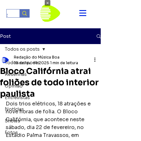
×
Post
Todos os posts
Redação do Música Boa
Todos os posts
19 de fev. de 2025
1 min de leitura
Bloco Califórnia atrai
Resenhas
foliões de todo interior
Opinião
paulista
Entrevistas
Dois trios elétricos, 18 atrações e 
Notícias
nove horas de folia. O Bloco 
Califórnia, que acontece neste 
Shows
sábado, dia 22 de fevereiro, no 
Fotos
Estádio Palma Travassos, em 