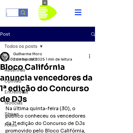
×
Post
Todos os posts
Guilherme Moro
Todos os posts
2 de fev. de 2025
1 min de leitura
Bloco Califórnia
Resenhas
anuncia vencedores da
Opinião
1ª edição do Concurso
Entrevistas
de DJs
Notícias
Na última quinta-feira (30), o 
Shows
público conheceu os vencedores 
da 1ª edição do Concurso de DJs 
Fotos
promovido pelo Bloco Califórnia, 