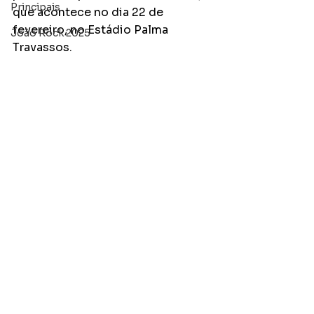
Principais
que acontece no dia 22 de 
fevereiro, no Estádio Palma 
João Rock 2025
Travassos.