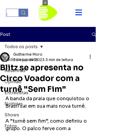
×
Post
Todos os posts
Guilherme Moro
Todos os posts
3 de jan. de 2023
3 min de leitura
Blitz se apresenta no
Resenhas
Circo Voador com a
Opinião
turnê "Sem Fim"
Entrevistas
A banda da praia que conquistou o 
Notícias
Brasil sai em sua mais nova turnê.
Shows
A “turnê sem fim”, como definiu o 
Fotos
grupo. O palco ferve com a 