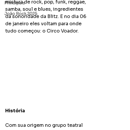
mistura de rock, pop, funk, reggae, 
Principais
samba, soul e blues, ingredientes 
João Rock 2025
da sonoridade da Blitz. E no dia 06 
de janeiro eles voltam para onde 
tudo começou: o Circo Voador. 
História
Com sua origem no grupo teatral 