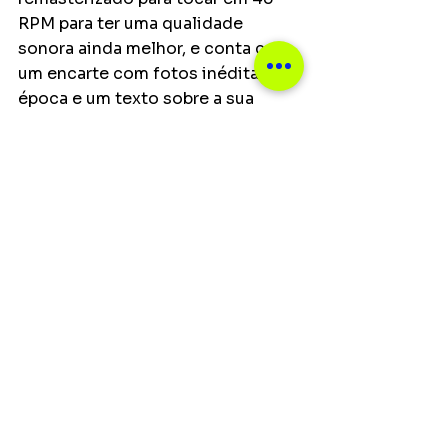
RPM para ter uma qualidade 
sonora ainda melhor, e conta com 
um encarte com fotos inéditas da 
época e um texto sobre a sua 
criação. Apesar de ser um 
lançamento internacional, a banda 
adianta que terá um número 
limitado de cópias do disco para 
ser vendido exclusivamente 
nesses shows.
Notícias