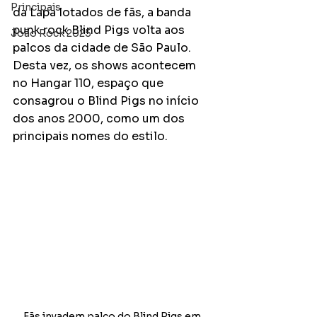
Principais
da Lapa lotados de fãs, a banda 
punk rock Blind Pigs volta aos 
João Rock 2025
palcos da cidade de São Paulo. 
Desta vez, os shows acontecem 
no Hangar 110, espaço que 
consagrou o Blind Pigs no início 
dos anos 2000, como um dos 
principais nomes do estilo. 
Fãs invadem palco do Blind Pigs em 