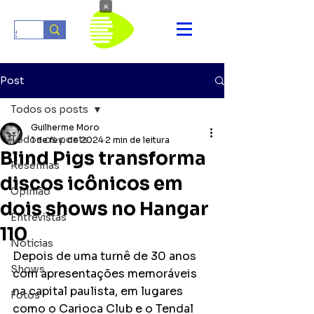
×
Post
Todos os posts
Guilherme Moro
Todos os posts
1 de fev. de 2024
2 min de leitura
Blind Pigs transforma
Resenhas
discos icônicos em
Opinião
dois shows no Hangar
Entrevistas
110
Notícias
Depois de uma turnê de 30 anos 
Shows
com apresentações memoráveis 
na capital paulista, em lugares 
Fotos
como o Carioca Club e o Tendal 