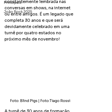
constantemente lembrada nas 
Principais
conversas em shows, na internet 
João Rock 2025
ou entre amigos. É um legado que 
completa 30 anos e que será 
devidamente celebrado em uma 
turnê por quatro estados no 
próximo mês de novembro!
Foto: Blind Pigs | Foto:Tiago Rossi
A turnê de 30 anos de formação 