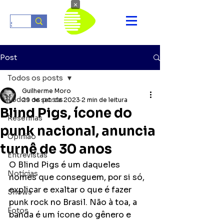
×
Post
Todos os posts
Guilherme Moro
Todos os posts
29 de set. de 2023
2 min de leitura
Blind Pigs, ícone do
Resenhas
punk nacional, anuncia
Opinião
turnê de 30 anos
Entrevistas
O Blind Pigs é um daqueles 
Notícias
nomes que conseguem, por si só, 
explicar e exaltar o que é fazer 
Shows
punk rock no Brasil. Não à toa, a 
Fotos
banda é um ícone do gênero e 