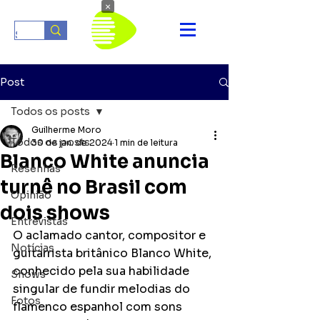
×
Post
Todos os posts
Guilherme Moro
Todos os posts
30 de jan. de 2024
1 min de leitura
Blanco White anuncia
Resenhas
turnê no Brasil com
Opinião
dois shows
Entrevistas
O aclamado cantor, compositor e 
Notícias
guitarrista britânico Blanco White, 
conhecido pela sua habilidade 
Shows
singular de fundir melodias do 
Fotos
flamenco espanhol com sons 