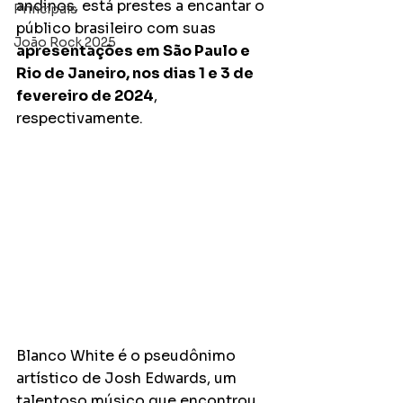
andinos, está prestes a encantar o 
Principais
público brasileiro com suas 
João Rock 2025
apresentações em São Paulo e 
Rio de Janeiro, nos dias 1 e 3 de 
fevereiro de 2024
, 
respectivamente.
Blanco White é o pseudônimo 
artístico de Josh Edwards, um 
talentoso músico que encontrou 