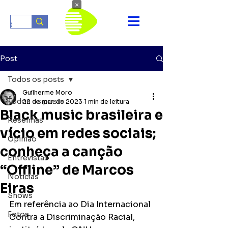
×
Post
Todos os posts
Guilherme Moro
Todos os posts
22 de mar. de 2023
1 min de leitura
Black music brasileira e
Resenhas
vício em redes sociais;
Opinião
conheça a canção
Entrevistas
“Offline” de Marcos
Notícias
Eiras
Shows
Em referência ao Dia Internacional 
Fotos
Contra a Discriminação Racial, 