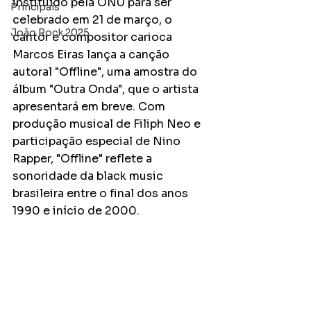
instituído pela ONU para ser 
Principais
celebrado em 21 de março, o 
João Rock 2025
cantor e compositor carioca 
Marcos Eiras lança a canção 
autoral "Offline", uma amostra do 
álbum "Outra Onda", que o artista 
apresentará em breve. Com 
produção musical de Filiph Neo e 
participação especial de Nino 
Rapper, "Offline" reflete a 
sonoridade da black music 
brasileira entre o final dos anos 
1990 e início de 2000.