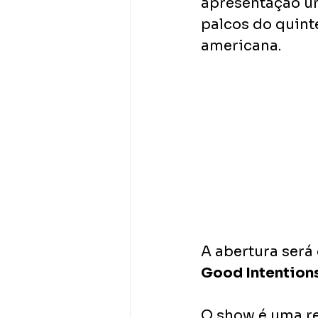
apresentação ún
palcos do quint
americana.
A abertura será
Good Intention
O show é uma re