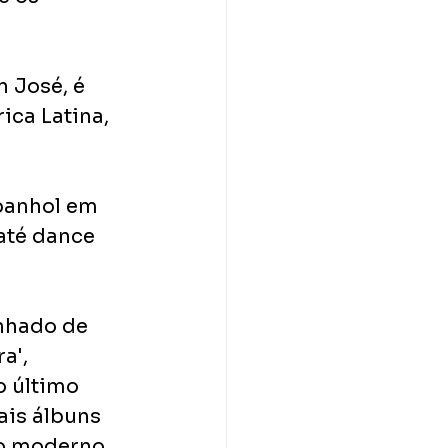
 José, é 
ca Latina, 
panhol em 
até dance 
anhado de 
a', 
o último 
ais álbuns 
do moderno 