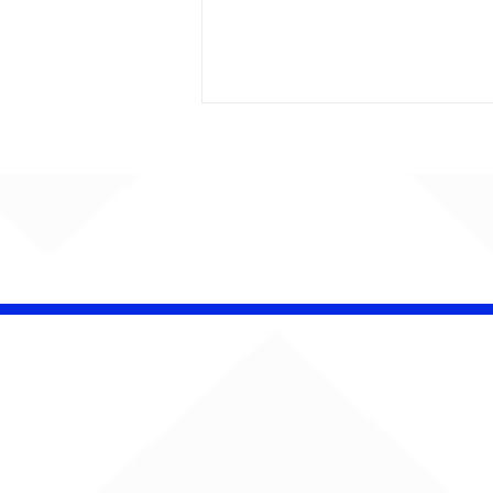
Barão Vermelho reúne
formação original em
show em Ribeirão Preto