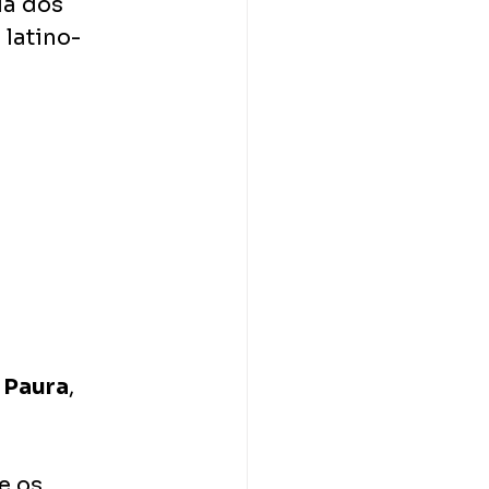
da dos 
 latino-
 
Paura
, 
e os 