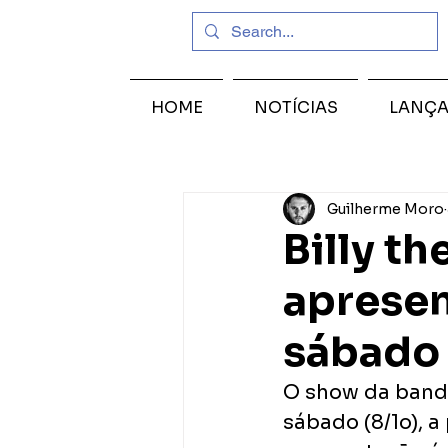
HOME
NOTÍCIAS
LANÇ
Guilherme Moro
Billy th
apresen
sábado
O show da banda
sábado (8/1o), a 