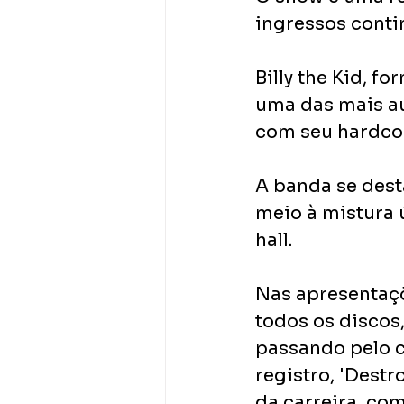
ingressos cont
Billy the Kid, f
uma das mais au
com seu hardcor
A banda se des
meio à mistura 
hall.
Nas apresentaçõe
todos os discos,
passando pelo c
registro, 'Destr
da carreira, co