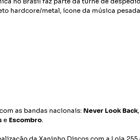
ica no Brasil faz parte da turnê de despedi
eto hardcore/metal, ícone da música pesada
 com as bandas nacionais: 
Never Look Back
,
s
 e 
Escombro
.
alização da Xaninho Discos com a Loja 255 