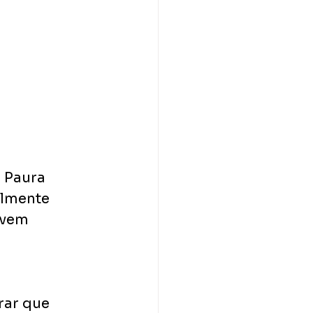
 Paura 
lmente 
 vem 
rar que 