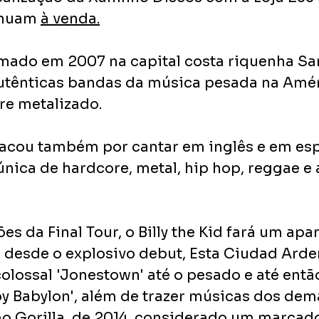
inuam 
à venda
.
ormado em 2007 na capital costa riquenha San
tênticas bandas da música pesada na Améri
e metalizado.
tacou também por cantar em inglês e em es
única de hardcore, metal, hip hop, reggae e 
s da Final Tour, o Billy the Kid fará um ap
 desde o explosivo debut, Esta Ciudad Arder
olossal 'Jonestown' até o pesado e até entã
oy Babylon', além de trazer músicas dos dem
mo Gorilla, de 2014, considerado um marca