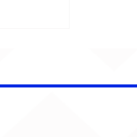
kavo celebra 25 anos
 show gratuito em
 Paulo e prepara
çamento de novo
le