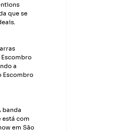
ntions 
da que se 
eais.
arras 
o Escombro 
ndo a 
 o Escombro 
A banda 
e está com 
show em São 