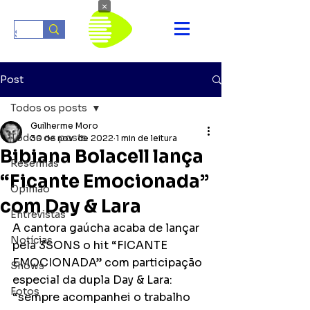
×
Post
Todos os posts
Guilherme Moro
Todos os posts
30 de nov. de 2022
1 min de leitura
Bibiana Bolacell lança
Resenhas
“Ficante Emocionada”
Opinião
com Day & Lara
Entrevistas
A cantora gaúcha acaba de lançar 
Notícias
pela 3SONS o hit “FICANTE 
EMOCIONADA” com participação 
Shows
especial da dupla Day & Lara: 
Fotos
“sempre acompanhei o trabalho 