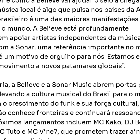
r e como a Believe vai ajudar o selo a chega
música local é algo que pulsa nos países da 
 brasileiro é uma das maiores manifestações 
 o mundo. A Believe está profundamente 
 apoiar artistas independentes da música 
com a Sonar, uma referência importante no 
, é um motivo de orgulho para nós. Estamos
 movimento a novos patamares globais”.
ia, a Believe e a Sonar Music abrem portas 
levando a cultura musical do Brasil para o 
 o crescimento do funk e sua força cultural
ão conhece fronteiras e continuará ressoand
róximos lançamentos incluem MC Kako, DJ Bo
C Tuto e MC Vine7, que prometem trazer ain