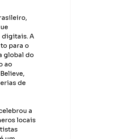
sileiro, 
ue 
igitais. A 
to para o 
 global do 
o ao 
Believe, 
erias de 
celebrou a 
ros locais 
tistas 
 é um 