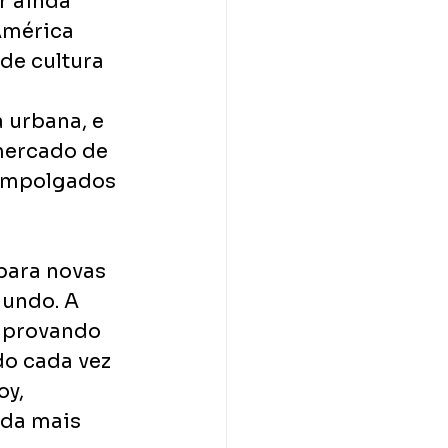
r ainda 
América 
de cultura 
urbana, e 
mercado de 
 empolgados 
para novas 
mundo. A 
, provando 
o cada vez 
y, 
da mais 