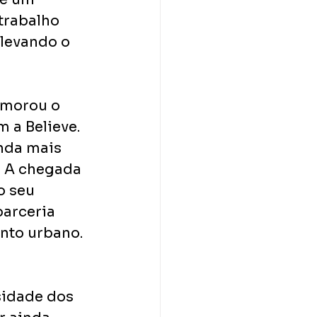
trabalho 
 levando o 
morou o 
a Believe. 
inda mais 
. A chegada 
o seu 
arceria 
nto urbano. 
sidade dos 