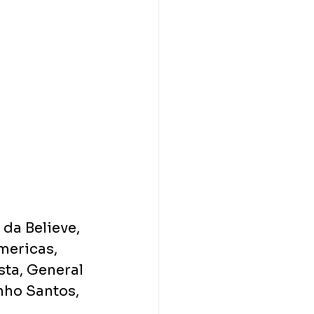
da Believe, 
mericas, 
ta, General 
nho Santos, 