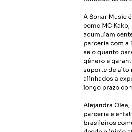
A Sonar Music é
como MC Kako, D
acumulam centen
parceria com a 
selo quanto par
gênero e garant
suporte de alto n
alinhados à expe
longo prazo com 
Alejandra Olea,
parceria e enfa
brasileiros como
desde o início a