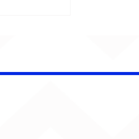
 Band OTHOÁ estreia
etáculo "Barroco
ical" na Casa Natura
ical com homenagem
lberto Gil