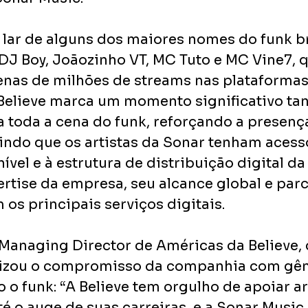
 lar de alguns dos maiores nomes do funk bra
J Boy, Joãozinho VT, MC Tuto e MC Vine7, q
as de milhões de streams nas plataformas d
Believe marca um momento significativo tan
a toda a cena do funk, reforçando a presença
indo que os artistas da Sonar tenham acess
ível e à estrutura de distribuição digital da 
rtise da empresa, seu alcance global e parc
os principais serviços digitais.
 Managing Director de Américas da Believe, 
tizou o compromisso da companhia com gêne
 o funk: “A Believe tem orgulho de apoiar ar
té o auge de suas carreiras, e a Sonar Music