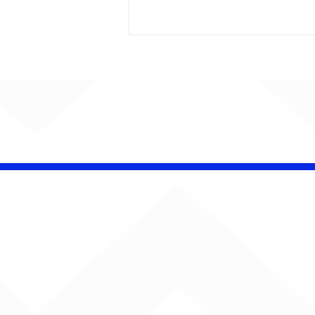
CHAMELEO acerta as
contas com o passado
em “Versão dos Fatos”