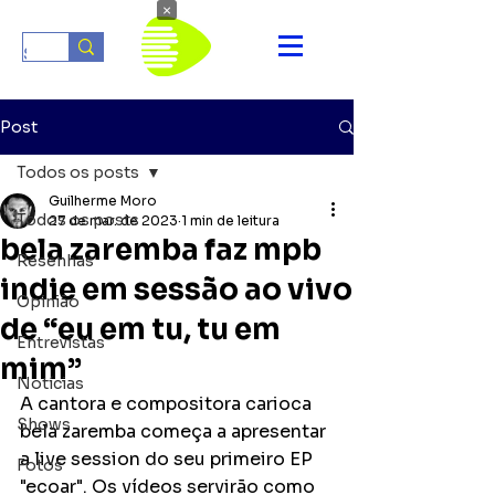
×
Post
Todos os posts
Guilherme Moro
Todos os posts
27 de mar. de 2023
1 min de leitura
bela zaremba faz mpb
Resenhas
indie em sessão ao vivo
Opinião
de “eu em tu, tu em
Entrevistas
mim”
Notícias
A cantora e compositora carioca 
Shows
bela zaremba começa a apresentar 
a live session do seu primeiro EP 
Fotos
"ecoar". Os vídeos servirão como 