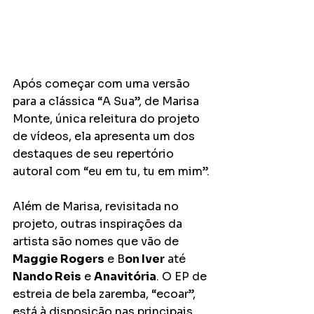
Após começar com uma versão 
para a clássica “A Sua”, de Marisa 
Monte, única releitura do projeto 
de vídeos, ela apresenta um dos 
destaques de seu repertório 
autoral com “eu em tu, tu em mim”.
Além de Marisa, revisitada no 
projeto, outras inspirações da 
artista são nomes que vão de 
Maggie Rogers
 e B
on Iver
 até 
Nando Reis
 e 
Anavitória
. O EP de 
estreia de bela zaremba, “ecoar”, 
está à disposição nas principais 