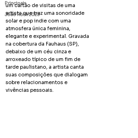
Principais
um cartão de visitas de uma 
artista que traz uma sonoridade 
João Rock 2025
solar e pop indie com uma 
atmosfera única feminina, 
elegante e experimental. Gravada 
na cobertura da Fauhaus (SP), 
debaixo de um céu cinza e 
arroxeado típico de um fim de 
tarde paulistano, a artista canta 
suas composições que dialogam 
sobre relacionamentos e 
vivências pessoais. 