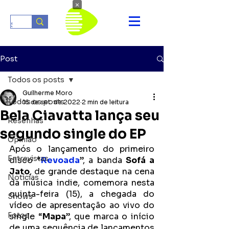
×
Post
Todos os posts
Guilherme Moro
Todos os posts
16 de set. de 2022
2 min de leitura
Bela Ciavatta lança seu
Resenhas
segundo single do EP
Opinião
Após o lançamento do primeiro 
Entrevistas
disco “
Revoada
”, a banda 
Sofá a 
Jato
, de grande destaque na cena 
Notícias
da música indie, comemora nesta 
quinta-feira (15), a chegada do 
Shows
vídeo de apresentação ao vivo do 
Fotos
single “
Mapa
”, que marca o início 
de uma sequência de lançamentos 