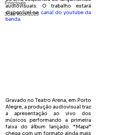
Principais
audiovisuais. O trabalho estará 
disponível no 
canal do youtube da 
João Rock 2025
banda
. 
Gravado no Teatro Arena, em Porto 
Alegre, a produção audiovisual traz 
a apresentação ao vivo dos 
músicos performando a primeira 
faixa do álbum lançado. “Mapa” 
chega com um formato ainda mais 