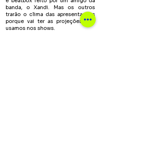
e beatbox feito por um amigo da 
banda, o Xandi. Mas os outros 
trarão o clima das apresentações 
porque vai ter as projeções que 
usamos nos shows.
Notícias
Ver tudo
Posts recentes