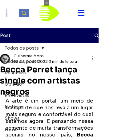
×
Post
Todos os posts
Guilherme Moro
Todos os posts
10 de jun. de 2022
2 min de leitura
Becca Perret lança
Resenhas
single com artistas
Opinião
negros
Entrevistas
A arte é um portal, um meio de 
Notícias
transporte que nos leva a um lugar 
mais seguro e confortável do qual 
Shows
estamos agora. E pensando nessa 
semente de muita transformações 
Fotos
sociais no nosso país, 
Becca 