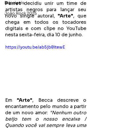
Principais
Perret
 decidiu unir um time de 
artistas negros para lançar seu 
João Rock 2025
novo single autoral, 
"Arte"
, que 
chega em todos os tocadores 
digitais e com clipe no YouTube 
nesta sexta-feira, dia 10 de junho.
https://youtu.be/ab5jb8itewE
Em 
"Arte"
, Becca descreve o 
encantamento pelo mundo a partir 
de um novo amor: 
"Nenhum outro 
beijo tem o nosso encaixe / 
Quando você vai sempre leva uma 