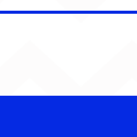
ENTA O SOM!
ana estreia com
rno de Jão, Ariana
nde, Sorriso Maroto e
s