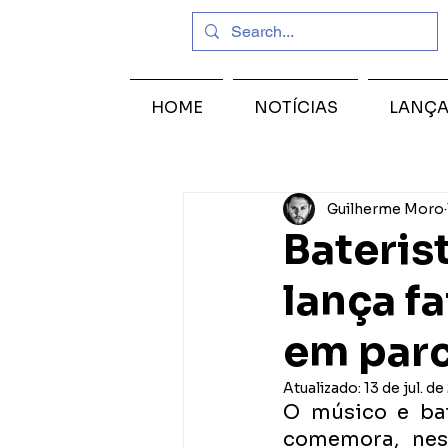
HOME
NOTÍCIAS
LANÇ
Guilherme Moro
Bateris
lança f
em parc
Atualizado:
13 de jul. d
O músico e bat
comemora, nest