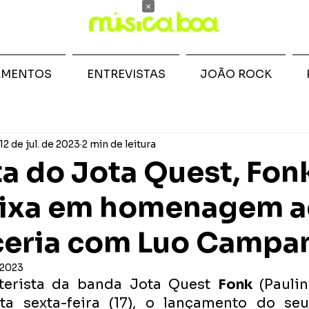
×
AMENTOS
ENTREVISTAS
JOÃO ROCK
12 de jul. de 2023
2 min de leitura
ta do Jota Quest, Fon
aixa em homenagem a
eria com Luo Campan
e 2023
erista da banda Jota Quest 
Fonk
 (Pauli
a sexta-feira (17), o lançamento do seu