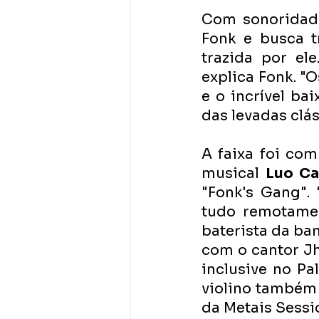
Com sonoridade
Fonk e busca t
trazida por ele
explica Fonk. "
e o incrível bai
das levadas clás
A faixa foi co
musical 
Luo Ca
"Fonk's Gang".
tudo remotame
baterista da ba
com o cantor Jh
inclusive no Pa
violino também 
da Metais Sessio