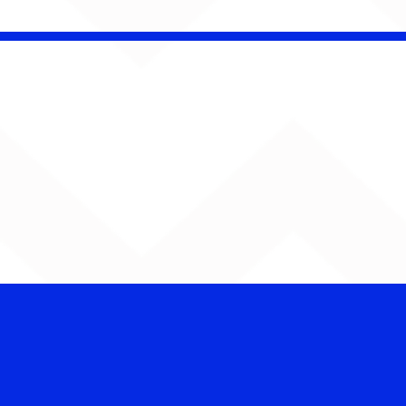
Bebé Pacheco e Ubandu
encerram trajetória com
audiovisual gravado na
Estação Ferroviária de
Bauru