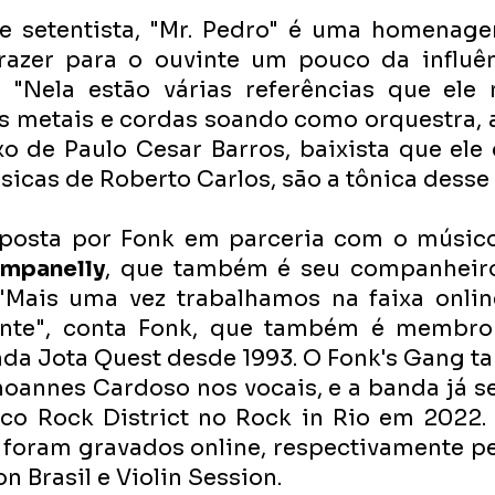
 setentista, "Mr. Pedro" é uma homenage
razer para o ouvinte um pouco da influên
. "Nela estão várias referências que ele 
Os metais e cordas soando como orquestra, a
xo de Paulo Cesar Barros, baixista que ele 
sicas de Roberto Carlos, são a tônica desse 
mposta por Fonk em parceria com o músico
mpanelly
, que também é seu companheiro
"Mais uma vez trabalhamos na faixa onlin
nte", conta Fonk, que também é membro 
nda Jota Quest desde 1993. O Fonk's Gang t
oannes Cardoso nos vocais, e a banda já se
lco Rock District no Rock in Rio em 2022. 
foram gravados online, respectivamente pe
n Brasil e Violin Session.