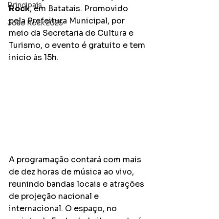
Principais
Rock
, em Batatais. Promovido 
pela Prefeitura Municipal, por 
João Rock 2025
meio da Secretaria de Cultura e 
Turismo, o evento é gratuito e tem 
início às 15h.
A programação contará com mais 
de dez horas de música ao vivo, 
reunindo bandas locais e atrações 
de projeção nacional e 
internacional. O espaço, no 