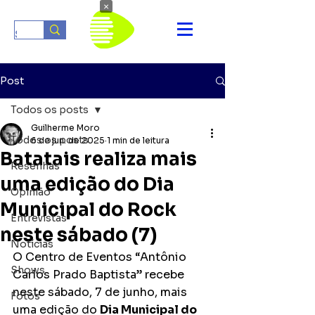
×
Post
Todos os posts
Guilherme Moro
Todos os posts
6 de jun. de 2025
1 min de leitura
Batatais realiza mais
Resenhas
uma edição do Dia
Opinião
Municipal do Rock
Entrevistas
neste sábado (7)
Notícias
O Centro de Eventos “Antônio 
Shows
Carlos Prado Baptista” recebe 
neste sábado, 7 de junho, mais 
Fotos
uma edição do 
Dia Municipal do 