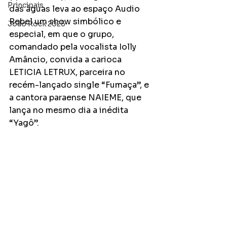
Principais
das águas leva ao espaço Audio 
Rebel um show simbólico e 
João Rock 2025
especial, em que o grupo, 
comandado pela vocalista Iolly 
Amâncio, convida a carioca 
LETICIA LETRUX, parceira no 
recém-lançado single “Fumaça”, e 
a cantora paraense NAIEME, que 
lança no mesmo dia a inédita 
“Yagô”. 