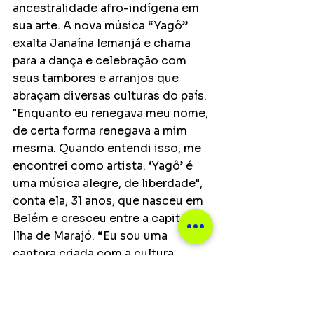
ancestralidade afro-indígena em 
sua arte. A nova música “Yagô” 
exalta Janaína Iemanjá e chama 
para a dança e celebração com 
seus tambores e arranjos que 
abraçam diversas culturas do país. 
"Enquanto eu renegava meu nome, 
de certa forma renegava a mim 
mesma. Quando entendi isso, me 
encontrei como artista. ‘Yagô’ é 
uma música alegre, de liberdade", 
conta ela, 31 anos, que nasceu em 
Belém e cresceu entre a capital e a 
Ilha de Marajó. “Eu sou uma 
cantora criada com a cultura 
popular, de rua, do Boi (bumbá), do 
folclore. Ao mesmo tempo em 
que abraço outros gêneros por 