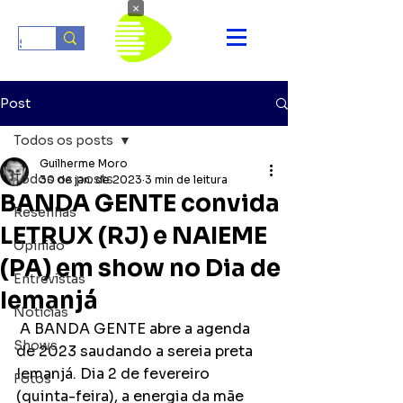
×
Post
Todos os posts
Guilherme Moro
Todos os posts
30 de jan. de 2023
3 min de leitura
BANDA GENTE convida
Resenhas
LETRUX (RJ) e NAIEME
Opinião
(PA) em show no Dia de
Entrevistas
Iemanjá
Notícias
 A BANDA GENTE abre a agenda 
Shows
de 2023 saudando a sereia preta 
Iemanjá. Dia 2 de fevereiro 
Fotos
(quinta-feira), a energia da mãe 