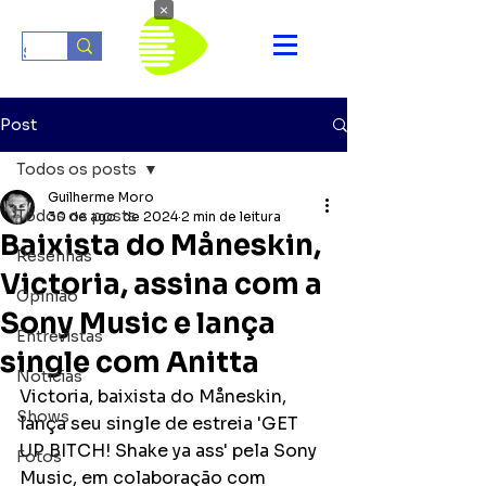
×
Post
Todos os posts
Guilherme Moro
Todos os posts
30 de ago. de 2024
2 min de leitura
Baixista do Måneskin,
Resenhas
Victoria, assina com a
Opinião
Sony Music e lança
Entrevistas
single com Anitta
Notícias
Victoria, baixista do Måneskin, 
Shows
lança seu single de estreia 'GET 
UP BITCH! Shake ya ass' pela Sony 
Fotos
Music, em colaboração com 