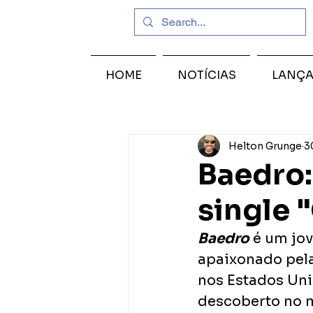
HOME
NOTÍCIAS
LANÇ
Helton Grunge
3
Baedro:
single "
Baedro
 é um jo
apaixonado pela
nos Estados Uni
descoberto no m