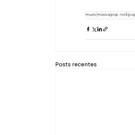
music
música
pop rock
po
Posts recentes