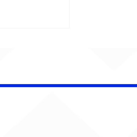
 Band OTHOÁ estreia
etáculo "Barroco
ical" na Casa Natura
ical com homenagem
lberto Gil