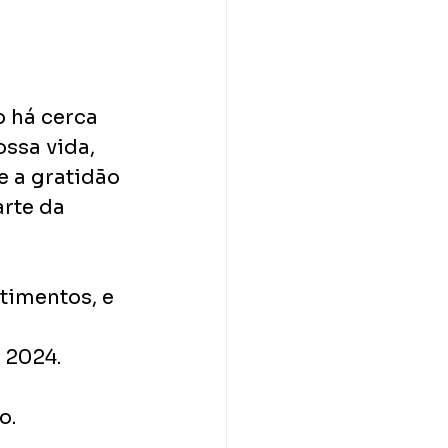
 há cerca 
ssa vida, 
e a gratidão 
rte da 
timentos, e 
 2024.
o.