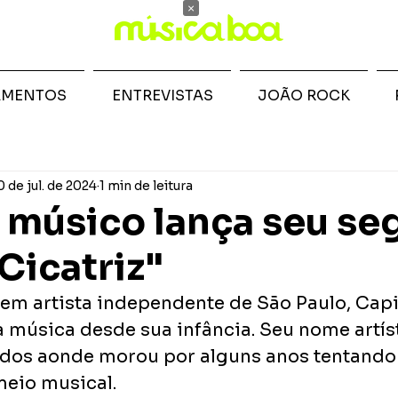
×
AMENTOS
ENTREVISTAS
JOÃO ROCK
0 de jul. de 2024
1 min de leitura
 músico lança seu s
Cicatriz"
vem artista independente de São Paulo, Capit
 música desde sua infância. Seu nome artíst
dos aonde morou por alguns anos tentando 
eio musical. 