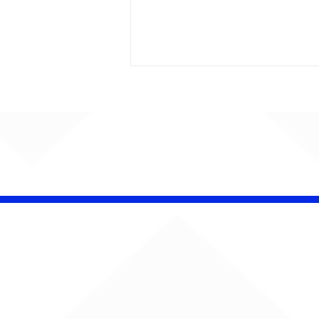
CHAMELEO acerta as
contas com o passado
em “Versão dos Fatos”