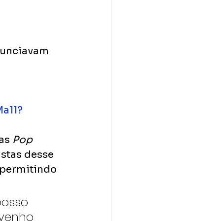
nunciavam 
Ma11?
as 
Pop 
stas desse 
 permitindo 
posso 
 venho 