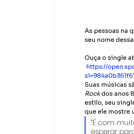
As pessoas na q
seu nome dessa
Ouça o single 
https://open.sp
si=984a0b361f6
Suas músicas sã
Rock
 dos anos 
estilo, seu sing
que ele mostre 
"É com muit
esperar par