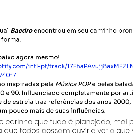
ual 
Baedro
 encontrou em seu caminho pro
 forma.
abaixo agora mesmo!
otify.com/intl-pt/track/17FhaPAvujj8axMEZL
740f7
o inspiradas pela 
Música POP
 e pelas balad
80 e 90. Influenciado completamente por arti
le de estreia traz referências dos anos 2000,
um pouco mais de suas influências.
o carinho que tudo é planejado, mal 
a que todos possam ouvir e ver o que