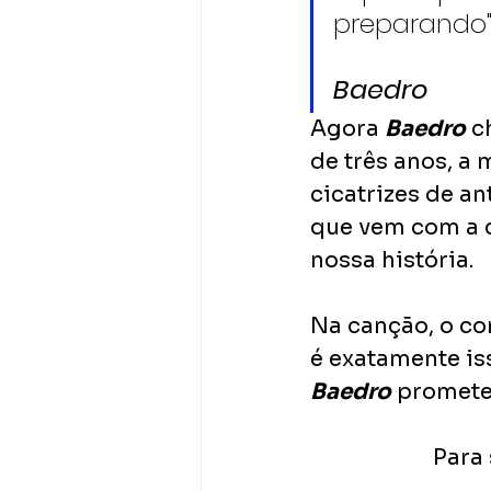
preparando
Baedro
Agora 
Baedro
 c
de três anos, a 
cicatrizes de a
que vem com a c
nossa história. 
Na canção, o com
é exatamente is
Baedro
 promete
Para 