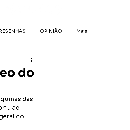
RESENHAS
OPINIÃO
Mais
deo do
algumas das 
briu ao 
geral do 