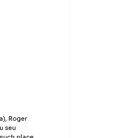
a), Roger 
u seu 
 such place 