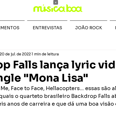
×
AMENTOS
ENTREVISTAS
JOÃO ROCK
20 de jul. de 2022
1 min de leitura
p Falls lança lyric vi
ngle "Mona Lisa"
 Me, Face to Face, Hellacopters… essas são 
uais o quarteto brasileiro Backdrop Falls a
is anos de carreira e que dá uma boa visão 