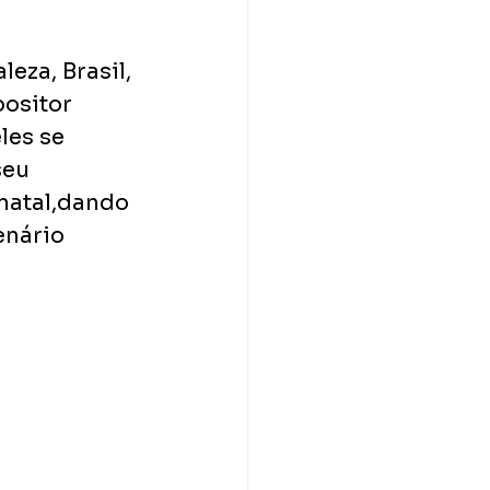
eza, Brasil, 
ositor 
es se 
eu 
natal,dando 
nário 