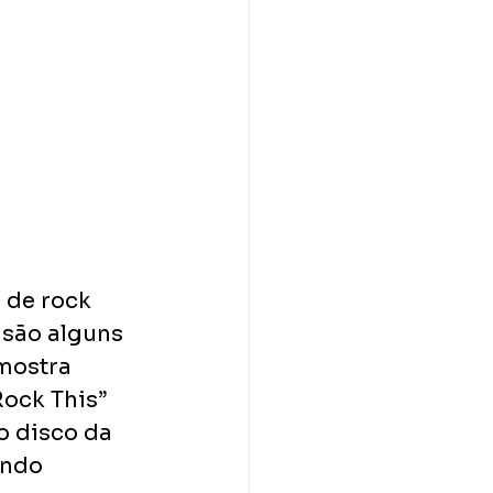
 de rock 
 são alguns 
mostra 
ock This” 
o disco da 
undo 