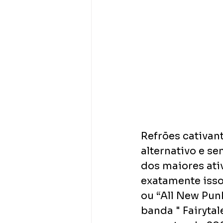
Refrões cativant
alternativo e s
dos maiores ati
exatamente isso.
ou “All New Pun
banda " Fairyta