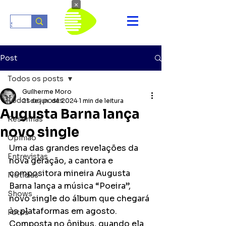
×
Post
Todos os posts
Guilherme Moro
Todos os posts
21 de jun. de 2024
1 min de leitura
Augusta Barna lança
Resenhas
novo single
Opinião
Uma das grandes revelações da 
Entrevistas
nova geração, a cantora e 
compositora mineira Augusta 
Notícias
Barna lança a música “Poeira”, 
Shows
novo single do álbum que chegará 
às plataformas em agosto. 
Fotos
Composta no ônibus, quando ela 