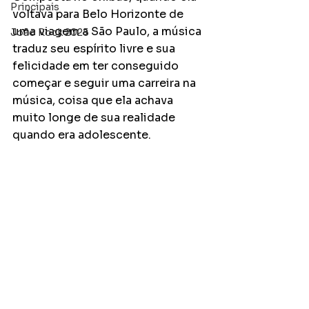
Principais
voltava para Belo Horizonte de 
uma viagem a São Paulo, a música 
João Rock 2025
traduz seu espírito livre e sua 
felicidade em ter conseguido 
começar e seguir uma carreira na 
música, coisa que ela achava 
muito longe de sua realidade 
quando era adolescente. 