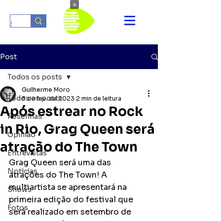
×
Post
Todos os posts
Guilherme Moro
Todos os posts
8 de fev. de 2023
2 min de leitura
Após estrear no Rock
Resenhas
in Rio, Grag Queen será
Opinião
atração do The Town
Entrevistas
Grag Queen será uma das 
Notícias
atrações do The Town! A 
multiartista se apresentará na 
Shows
primeira edição do festival que 
Fotos
será realizado em setembro de 