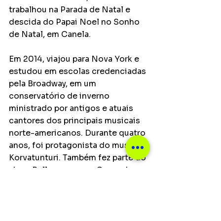
trabalhou na Parada de Natal e 
descida do Papai Noel no Sonho 
de Natal, em Canela.
Em 2014, viajou para Nova York e 
estudou em escolas credenciadas 
pela Broadway, em um 
conservatório de inverno 
ministrado por antigos e atuais 
cantores dos principais musicais 
norte-americanos. Durante quatro 
anos, foi protagonista do musical 
Korvatunturi. Também fez parte do 
show Bellepoque, em Gramado, 
onde cantou clássicos burlescos 
em 2015 e 2016 e foi vocalista do 
duo de Drag Queens Armário de 
Saia.