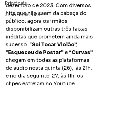
Principais
dezembro de 2023. Com diversos 
hits que não saem da cabeça do 
João Rock 2025
público, agora os irmãos 
disponibilizam outras três faixas 
inéditas que prometem ainda mais 
sucesso. “
Sei Tocar Violão
”, 
“
Esqueceu de Postar
” e “
Curvas
” 
chegam em todas as plataformas 
de áudio nesta quinta (26),  às 21h, 
e no dia seguinte, 27, às 11h, os 
clipes estreiam no Youtube.