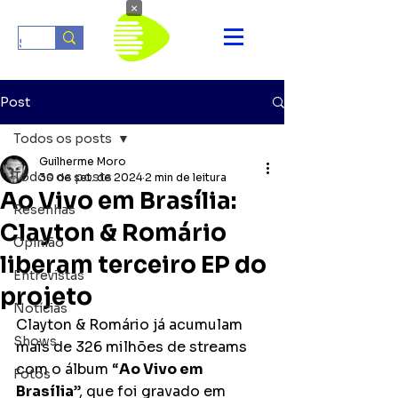
×
Post
Todos os posts
Guilherme Moro
Todos os posts
30 de set. de 2024
2 min de leitura
Ao Vivo em Brasília:
Resenhas
Clayton & Romário
Opinião
liberam terceiro EP do
Entrevistas
projeto
Notícias
Clayton & Romário já acumulam 
Shows
mais de 326 milhões de streams 
com o álbum “
Ao Vivo em 
Fotos
Brasília
”, que foi gravado em 