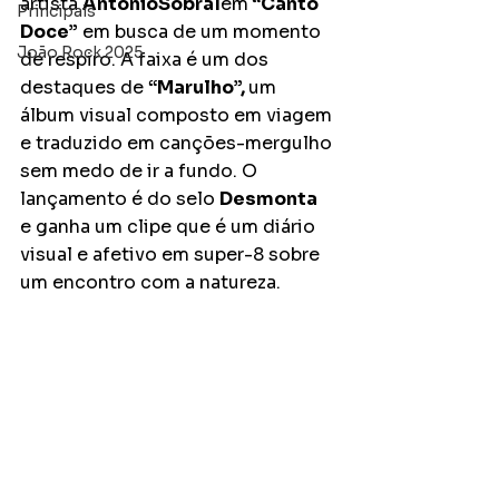
artista 
AntonioSobral
em
 “Canto 
Principais
Doce”
 em busca de um momento 
João Rock 2025
de respiro. A faixa é um dos 
destaques de 
“Marulho”, 
um 
álbum visual composto em viagem 
e traduzido em canções-mergulho 
sem medo de ir a fundo. O 
lançamento é do selo 
Desmonta
e ganha um clipe que é um diário 
visual e afetivo em super-8 sobre 
um encontro com a natureza.