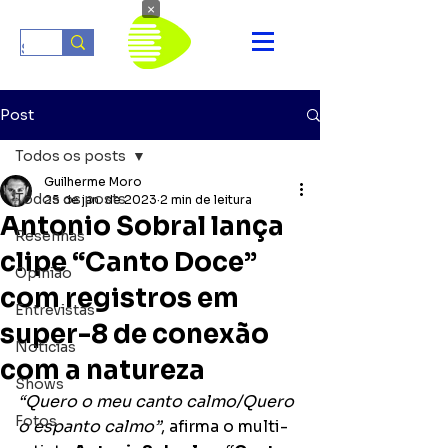
×
Post
Todos os posts
Guilherme Moro
Todos os posts
25 de jan. de 2023
2 min de leitura
Antonio Sobral lança
Resenhas
clipe “Canto Doce”
Opinião
com registros em
Entrevistas
super-8 de conexão
Notícias
com a natureza
Shows
“Quero o meu canto calmo/Quero 
Fotos
o espanto calmo”
, afirma o multi-